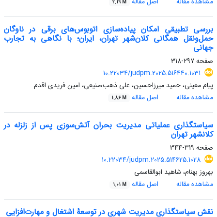
مشاهده مقاله
اصل مقاله
2.19 M
بررسی تطبیقی امکان پیاده‌سازی اتوبوس‌های برقی در ناوگان
حمل‌ونقل همگانی کلان‌شهر تهران، ایران؛ با نگاهی به تجارب
جهانی
صفحه
297-318
10.22034/judpm.2025.516440.1031
پیام معینی، حمید میرزاحسین، علی ذهب‌صنیعی، امین فریدی اقدم
مشاهده مقاله
اصل مقاله
1.86 M
سیاستگذاری عملیاتی مدیریت بحران آتش‌سوزی‌ پس از زلزله در
کلانشهر تهران
صفحه
319-344
10.22034/judpm.2025.514625.1028
بهروز بهنام، شاهید ابوالقاسمی
مشاهده مقاله
اصل مقاله
1.01 M
نقش‌ سیاستگذاری مدیریت شهری در توسعۀ اشتغال و مهارت‌افزایی