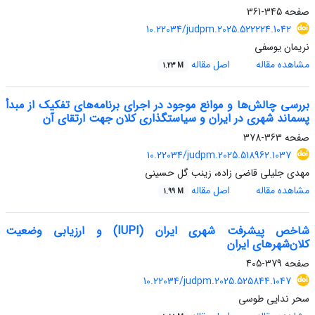
صفحه
345-361
10.22034/judpm.2025.522224.1042
نریمان یوسفی
مشاهده مقاله
اصل مقاله
1.23 M
بررسی چالش‌ها و موانع موجود در اجرای برنامه‌های تفکیک از مبدأ
پسماند شهری در ایران و سیاست‏گذاری کلان جهت ارتقای آن
صفحه
363-378
10.22034/judpm.2025.518962.1037
مهدی جلیلی قاضی ‏زاده، زینب گل حسینی
مشاهده مقاله
اصل مقاله
1.99 M
شاخص پیشرفت شهری ایران (IUPI) و ارزیابی وضعیت
کلان‌شهرهای ایران
صفحه
379-405
10.22034/judpm.2025.525844.1047
سحر ندایی طوسی