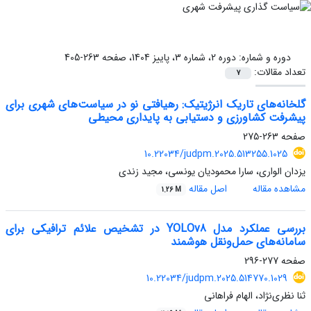
دوره و شماره:
دوره 2، شماره 3، پاییز 1404، صفحه 263-405
تعداد مقالات:
7
گلخانه‌های تاریک انرژیتیک: رهیافتی نو در سیاست‌های شهری برای
پیشرفت کشاورزی و دستیابی به پایداری محیطی
صفحه
263-275
10.22034/judpm.2025.513255.1025
یزدان الواری، سارا محمودیان یونسی، مجید زندی
مشاهده مقاله
اصل مقاله
1.26 M
بررسی عملکرد مدل YOLOv8 در تشخیص علائم ترافیکی برای
سامانه‌های حمل‌ونقل هوشمند
صفحه
277-296
10.22034/judpm.2025.514770.1029
ثنا نظری‌نژاد، الهام فراهانی