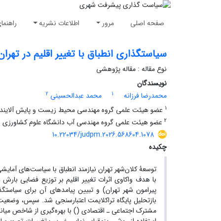
صفحه اصلی
مرور
اطلاعات نشریه
راهنما
سیاستگذاری انطباق با تغییر اقلیم در تهران؛ باز
نوع مقاله : مقاله پژوهشی
نویسندگان
2
1
محمدرضا فرزانه
محمد عبدالحسینی
1
عضو هیئت علمی گروه مهندسی محیط زیست و پایش آلاینده‌ها
2
عضو هیئت علمی گروه مهندسی آب دانشگاه علوم کشاورزی و م
10.22034/judpm.2026.568604.1078
چکیده
توسعۀ کلان‌شهر تهران نیازمند انطباق با سیاست‌های آما
پیرامون شهر تهران) و تبیین پیامدهای آن برای سیاستگذا
مشترک اجتماعی ـ اقتصادی (