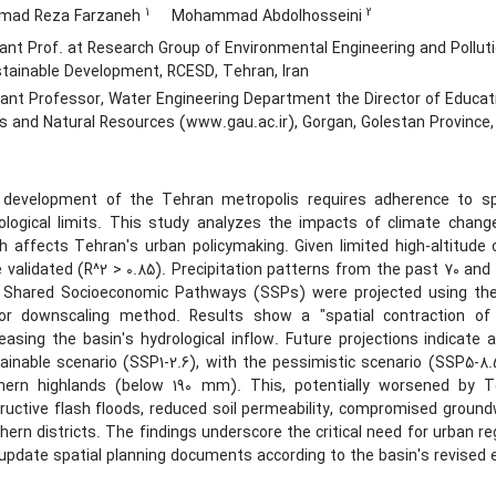
1
2
ad Reza Farzaneh
Mohammad Abdolhosseini
ant Prof. at Research Group of Environmental Engineering and Pollut
tainable Development, RCESD, Tehran, Iran
nt Professor, Water Engineering Department the Director of Education
s and Natural Resources (www.gau.ac.ir), Gorgan, Golestan Province, 
development of the Tehran metropolis requires adherence to spat
ological limits. This study analyzes the impacts of climate change 
h affects Tehran's urban policymaking. Given limited high-altitude 
 validated (R^2 > 0.85). Precipitation patterns from the past 70 an
 Shared Socioeconomic Pathways (SSPs) were projected using th
or downscaling method.
Results show a "spatial contraction of 
easing the basin's hydrological inflow. Future projections indicate 
ainable scenario (SSP1-2.6), with the pessimistic scenario (SSP5-8.
hern highlands (below 190 mm). This, potentially worsened by T
ructive flash floods, reduced soil permeability, compromised ground
hern districts. The findings underscore the critical need for urban 
update spatial planning documents according to the basin's revised e