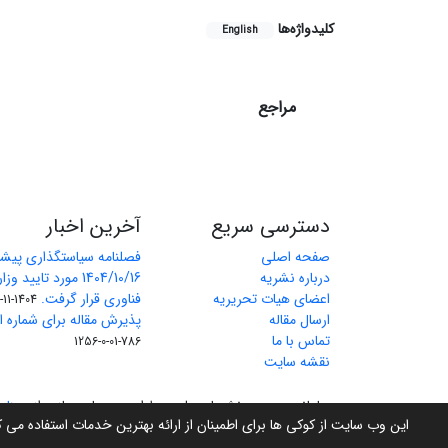
کلیدواژه‌ها
English
مراجع
دسترسی سریع
آخرین اخبار
صفحه اصلی
فصلنامه سیاستگذاری پیش
درباره نشریه
1404/10/16 مورد تای
اعضای هیات تحریریه
فناوری قرار گرفت.
1404-11-11
ارسال مقاله
پذیرش مقاله برای شماره اول 
تماس با ما
786-01-0-1256
نقشه سایت
سامانه مدیریت نشریات علمی.
طراحی و پیاده سازی از
سیناو
این وب سایت از کوکی ها برای اطمینان از ارائه بهترین خدمات استفاده می 