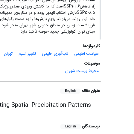
)، کاهش
SSP1-2.6
است که به کاهش ورودی هیدرولوژیک حو
SSP5-8.5
بارش اجتناب‌ناپذیر بوده و در سناریوی بدبینانه
داد. این روند، می‌تواند رژیم بارش‌ها را به سمت رگباره
فرونشست زمین در مناطق جنوبی شهر تهران منجر ‌شود. نت
مبنای توان اکولوژیکی جدید حوضه تأکید دارد.
کلیدواژه‌ها
سیاست اقلیمی‌
تاب‌آوری اقلیمی
تغییر اقلیم
تهران
موضوعات
محیط زیست شهری
عنوان مقاله
English
ing Spatial Precipitation Patterns
نویسندگان
English