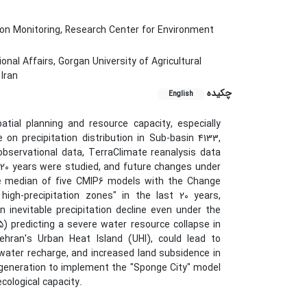
ion Monitoring, Research Center for Environment
al Affairs, Gorgan University of Agricultural
Iran
چکیده
English
ial planning and resource capacity, especially
on precipitation distribution in Sub-basin 4133,
observational data, TerraClimate reanalysis data
d 20 years were studied, and future changes under
e median of five CMIP6 models with the Change
high-precipitation zones" in the last 20 years,
an inevitable precipitation decline even under the
5) predicting a severe water resource collapse in
ehran's Urban Heat Island (UHI), could lead to
water recharge, and increased land subsidence in
regeneration to implement the "Sponge City" model
cological capacity.