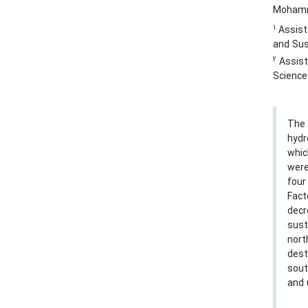
Mohamm
1
Assist
and Sus
2
Assista
Science
The 
hydr
whic
were
four
Fact
decr
sust
nort
dest
sout
and 