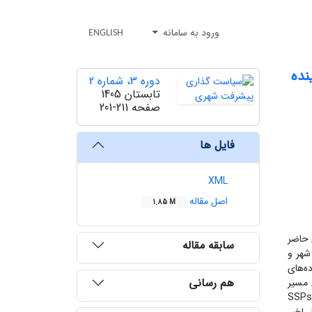
ورود به سامانه
ENGLISH
دوره 3، شماره 2
تابستان 1405
صفحه
201-211
فایل ها
XML
اصل مقاله
1.85 M
 حاضر
سابقه مقاله
محدودۀ شهر و
ه‌های
هم رسانی
 سناریوی مسیر
SSPs