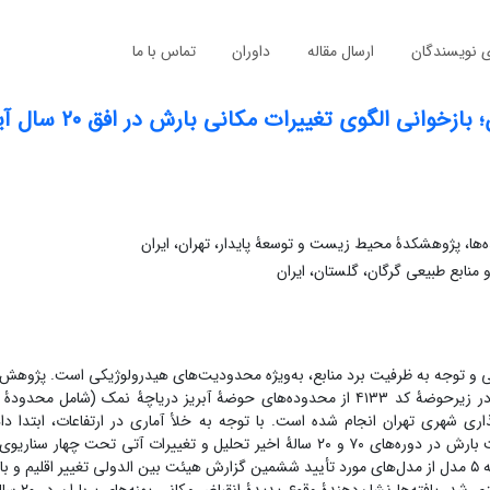
ی نویسندگان
ارسال مقاله
داوران
تماس با ما
خوانی الگوی تغییرات مکانی بارش در افق ۲۰ سال آینده
، پژوهشکدۀ محیط زیست و توسعۀ پایدار، تهران، ایران
نابع طبیعی گرگان، گلستان، ایران
یشی و توجه به ظرفیت برد منابع، به‌ویژه محدودیت‌های هیدرولوژیکی است. پژوهش
با هدف واکاوی اثرات تغییر اقلیم بر توزیع فضایی بارش در زیرحوضۀ کد ۴۱۳۳ از محدوده‌های حوضۀ آبریز دریاچۀ نمک (شامل 
ری شهری تهران انجام شده است. با توجه به خلأ آماری در ارتفاعات، ابتدا داد
بازتحلیل پایگاه تراکلایمت اعتبارسنجی شد. سپس، وضعیت بارش در دوره‌های ۷۰ و ۲۰ سالۀ اخیر تحلیل و تغییرات آتی تحت چهار
) با بهره‌گیری از شاخص میانه ۵ مدل از مدل‌های مورد تأیید ششمین گزارش هیئت بین الدولی تغییر اقلیم و با