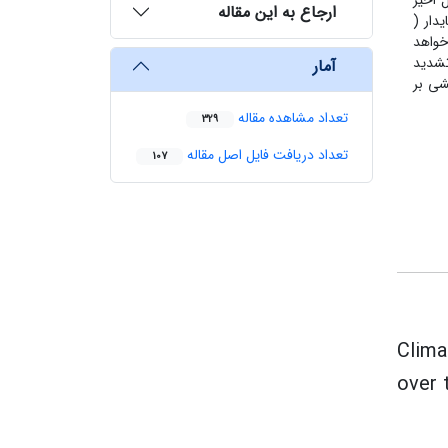
رسازی شد. یافته‌ها نشان‌دهندۀ وقوع پدیدۀ انقباض مکانی پهنه‌های پرباران در ۲۰ سال اخیر
ارجاع به این مقاله
دار (
۱۹۰ میلی‌متر) رخ خواهد
تشدید
آمار
شی بر
تعداد مشاهده مقاله
329
تعداد دریافت فایل اصل مقاله
107
Clima
over 