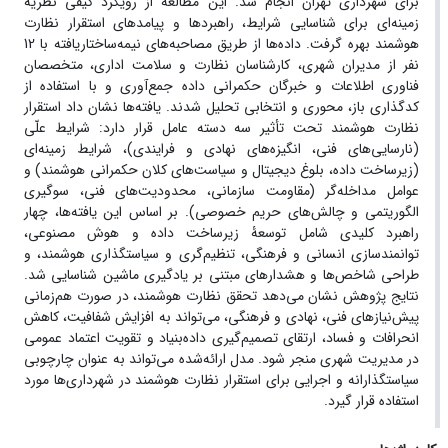
برای شهرداری تهران انجام شد. این مطالعه از رویکرد کیفی نظریۀ
زمینه‌ای
برای شناسایی شرایط، راهبردها و پیامدهای استقرار نظارت
هوشمند بهره گرفت. داده‌ها از طریق مصاحبه‌های نیمه‌ساختاریافته با 12
نفر از مدیران شهری، کارشناسان نظارت و سلامت اداری، متخصصان
فناوری اطلاعات و خبرگان حکمرانی داده جمع‌آوری و با استفاده از
کدگذاری باز، محوری و انتخابی تحلیل شدند. یافته‌ها نشان داد استقرار
نظارت هوشمند تحت تأثیر سه دسته عامل قرار دارد: شرایط علّی
(نارسایی‌های فنی، انگیزه‌های نهادی و فرایندی)، شرایط زمینه‌ای
(زیرساخت داده، بلوغ دیجیتال و سیاست‌های کلان حکمرانی هوشمند) و
عوامل مداخله‌گر (مقاومت سازمانی، محدودیت‌های فنی، سوگیری
الگوریتمی و چالش‌های حریم خصوصی). بر اساس این یافته‌ها، چهار
راهبرد کلیدی شامل توسعۀ زیرساخت داده و هوش مصنوعی،
توانمندسازی انسانی و فرهنگی، تنظیم‌گری و سیاستگذاری هوشمند، و
طراحی شاخص‌ها و هشدارهای مبتنی بر یادگیری ماشین شناسایی شد.
نتایج پژوهش نشان می‌دهد تحقق نظارت هوشمند، در صورت هم‌زمانی
پیش‌نیازهای فنی، نهادی و فرهنگی، می‌تواند به افزایش شفافیت، کاهش
انحرافات و فساد، ارتقای تصمیم‌گیری داده‌بنیاد و تقویت اعتماد عمومی
در مدیریت شهری منجر شود. مدل ارائه‌شده می‌تواند به ‌عنوان چارچوبی
سیاستگذارانه و اجرایی برای استقرار نظارت هوشمند در شهرداری‌ها مورد
استفاده قرار گیرد.