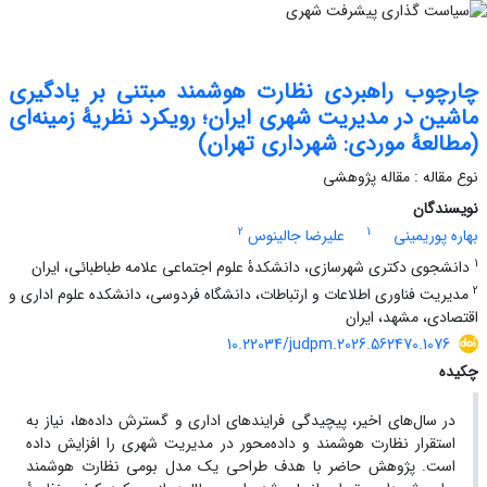
چارچوب راهبردی نظارت هوشمند مبتنی بر یادگیری
ماشین در مدیریت شهری ایران؛ رویکرد نظریۀ زمینه‌ای
(مطالعۀ موردی: شهرداری تهران)
نوع مقاله : مقاله پژوهشی
نویسندگان
2
1
بهاره پوریمینی
علیرضا جالینوس
1
دانشجوی دکتری شهرسازی، دانشکدۀ علوم اجتماعی علامه طباطبائی، ایران
2
مدیریت فناوری اطلاعات و ارتباطات، دانشگاه فردوسی، دانشکده علوم اداری و
اقتصادی، مشهد، ایران
10.22034/judpm.2026.562470.1076
چکیده
در سال‌های اخیر، پیچیدگی فرایندهای اداری و گسترش داده‌ها، نیاز به
استقرار نظارت هوشمند و داده‌محور در مدیریت شهری را افزایش داده
است. پژوهش حاضر با هدف طراحی یک مدل بومی نظارت هوشمند