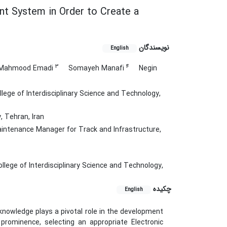
t System in Order to Create a
نویسندگان
English
3
4
 Mahmood Emadi
Somayeh Manafi
Negin
lege of Interdisciplinary Science and Technology,
, Tehran, Iran
aintenance Manager for Track and Infrastructure,
lege of Interdisciplinary Science and Technology,
چکیده
English
knowledge plays a pivotal role in the development
ominence, selecting an appropriate Electronic