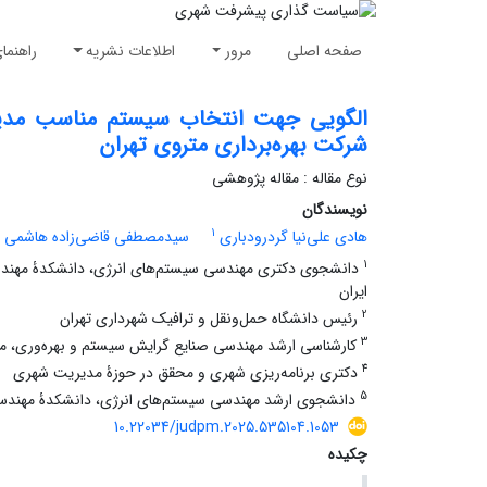
صفحه اصلی
مرور
اطلاعات نشریه
راهنما
الگویی جهت انتخاب سیستم مناسب مدیری
شرکت بهره‌برداری متروی تهران
نوع مقاله : مقاله پژوهشی
نویسندگان
1
هادی علی‌نیا گردرودباری
سیدمصطفی قاضی‌زاده هاشمی
1
دانشجوی دکتری مهندسی سیستم‌های انرژی، دانشکدۀ مهندسی انر
ایران
2
رئیس دانشگاه حمل‌و‌نقل و ترافیک شهرداری تهران
3
کارشناسی ارشد مهندسی صنایع گرایش سیستم و بهره‌وری، مسئو
4
دکتری برنامه‌ریزی شهری و محقق در حوزۀ مدیریت شهری
5
دانشجوی ارشد مهندسی سیستم‌های انرژی، دانشکدۀ مهندسی انرژ
10.22034/judpm.2025.535104.1053
چکیده