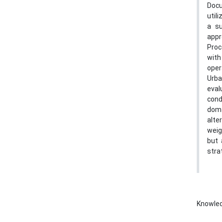
Docu
util
a su
appr
Proc
with
oper
Urba
eval
cond
doma
alte
weig
but 
stra
Knowle