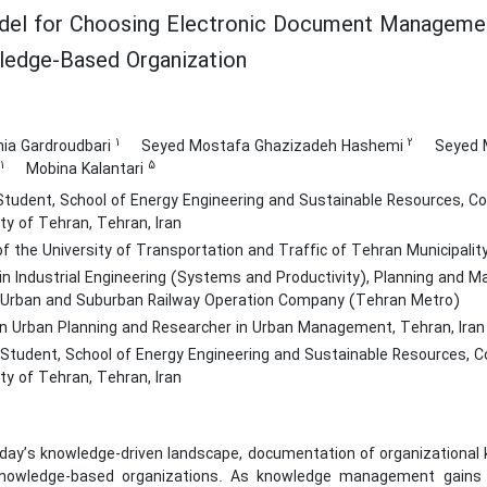
el for Choosing Electronic Document Managemen
edge-Based Organization
1
2
inia Gardroudbari
Seyed Mostafa Ghazizadeh Hashemi
Seyed
1
5
Mobina Kalantari
tudent, School of Energy Engineering and Sustainable Resources, Col
ity of Tehran, Tehran, Iran
 the University of Transportation and Traffic of Tehran Municipality
in Industrial Engineering (Systems and Productivity), Planning and M
Urban and Suburban Railway Operation Company (Tehran Metro)
in Urban Planning and Researcher in Urban Management, Tehran, Iran
Student, School of Energy Engineering and Sustainable Resources, Col
ity of Tehran, Tehran, Iran
oday’s knowledge-driven landscape, documentation of organizational 
nowledge-based organizations. As knowledge management gains pr