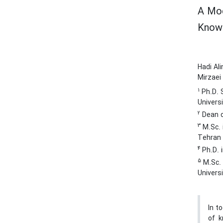
A Mod
Knowl
Hadi Al
Mirzaei
1
Ph.D. S
Univers
2
Dean of
3
M.Sc. 
Tehran 
4
Ph.D. 
5
M.Sc. 
Univers
In t
of k