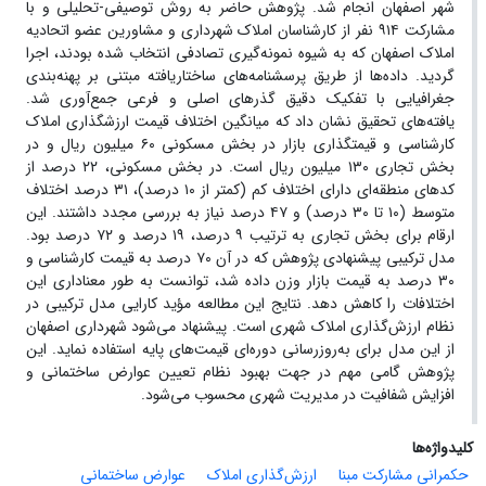
شهر اصفهان انجام شد. پژوهش حاضر به روش توصیفی-تحلیلی و با
مشارکت ۹۱۴ نفر از کارشناسان املاک شهرداری و مشاورین عضو اتحادیه
املاک اصفهان که به شیوه نمونه‌گیری تصادفی انتخاب شده بودند، اجرا
گردید. داده‌ها از طریق پرسشنامه‌های ساختاریافته مبتنی بر پهنه‌بندی
جغرافیایی با تفکیک دقیق گذرهای اصلی و فرعی جمع‌آوری شد.
یافته‌های تحقیق نشان داد که میانگین اختلاف قیمت ارزشگذاری املاک
کارشناسی و قیمتگذاری بازار در بخش مسکونی ۶۰ میلیون ریال و در
بخش تجاری ۱۳۰ میلیون ریال است. در بخش مسکونی، ۲۲ درصد از
کدهای منطقه‌ای دارای اختلاف کم (کمتر از ۱۰ درصد)، ۳۱ درصد اختلاف
متوسط (۱۰ تا ۳۰ درصد) و ۴۷ درصد نیاز به بررسی مجدد داشتند. این
ارقام برای بخش تجاری به ترتیب ۹ درصد، ۱۹ درصد و ۷۲ درصد بود.
مدل ترکیبی پیشنهادی پژوهش که در آن ۷۰ درصد به قیمت کارشناسی و
۳۰ درصد به قیمت بازار وزن داده شد، توانست به طور معناداری این
اختلافات را کاهش دهد. نتایج این مطالعه مؤید کارایی مدل ترکیبی در
نظام ارزش‌گذاری املاک شهری است. پیشنهاد می‌شود شهرداری اصفهان
از این مدل برای به‌روزرسانی دوره‌ای قیمت‌های پایه استفاده نماید. این
پژوهش گامی مهم در جهت بهبود نظام تعیین عوارض ساختمانی و
افزایش شفافیت در مدیریت شهری محسوب می‌شود.
کلیدواژه‌ها
حکمرانی مشارکت مبنا
ارزش‌گذاری املاک
عوارض ساختمانی