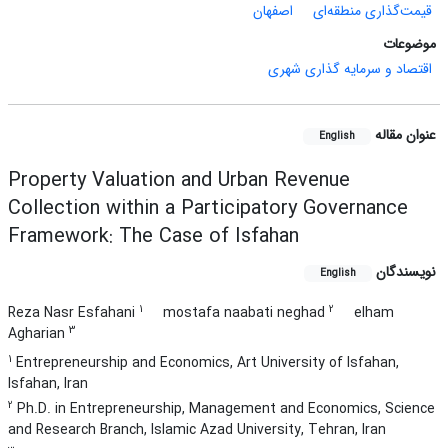
قیمت‌گذاری منطقه‌ای
اصفهان
موضوعات
اقتصاد و سرمایه گذاری شهری
عنوان مقاله
English
Property Valuation and Urban Revenue
Collection within a Participatory Governance
Framework: The Case of Isfahan
نویسندگان
English
1
2
Reza Nasr Esfahani
mostafa naabati neghad
elham
3
Agharian
1
Entrepreneurship and Economics, Art University of Isfahan,
Isfahan, Iran
2
Ph.D. in Entrepreneurship, Management and Economics, Science
and Research Branch, Islamic Azad University, Tehran, Iran