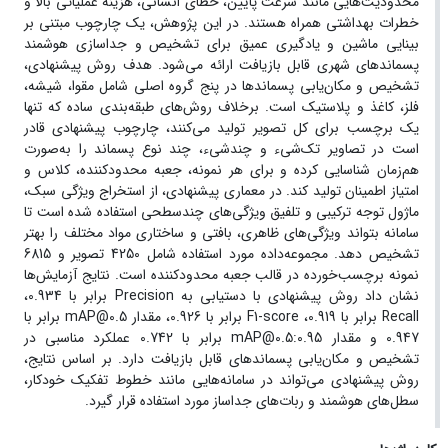
محدودیت‌هایی مانند سرعت پایین، خطای انسانی، هزینه عملیاتی بالا و
خطرات بهداشتی همراه هستند. در این پژوهش، یک چارچوب مبتنی بر
بینایی ماشین و یادگیری عمیق برای تشخیص و جداسازی هوشمند
پسماندهای شهری قابل بازیافت ارائه می‌شود. هدف روش پیشنهادی،
تشخیص و مکان‌یابی پسماندها در پنج گروه اصلی شامل مقوا، شیشه،
فلز، کاغذ و پلاستیک است. برخلاف روش‌های طبقه‌بندی ساده که تنها
یک برچسب برای کل تصویر تولید می‌کنند، چارچوب پیشنهادی قادر
است در تصاویر تک‌شیء و چندشیء، چند نوع پسماند را به‌صورت
هم‌زمان شناسایی کرده و برای هر نمونه، جعبه محدودکننده، کلاس و
امتیاز اطمینان تولید کند. در معماری پیشنهادی، از استخراج ویژگی سبک،
ماژول توجه ترکیبی و تلفیق ویژگی‌های چندسطحی استفاده شده است تا
سامانه بتواند ویژگی‌های ظاهری، بافتی و ساختاری مواد مختلف را بهتر
تشخیص دهد. مجموعه‌داده مورد استفاده شامل 4250 تصویر و 6815
نمونه برچسب‌خورده در قالب جعبه محدودکننده است. نتایج آزمایش‌ها
نشان داد روش پیشنهادی با دستیابی به Precision برابر با 0.934،
Recall برابر با 0.919، F1-score برابر با 0.926، مقدار mAP@0.5 برابر با
0.947 و مقدار mAP@0.5:0.95 برابر با 0.742 عملکرد مناسبی در
تشخیص و مکان‌یابی پسماندهای قابل بازیافت دارد. بر اساس نتایج،
روش پیشنهادی می‌تواند در سامانه‌هایی مانند خطوط تفکیک خودکار،
سطل‌های هوشمند و ربات‌های جداساز مورد استفاده قرار گیرد.