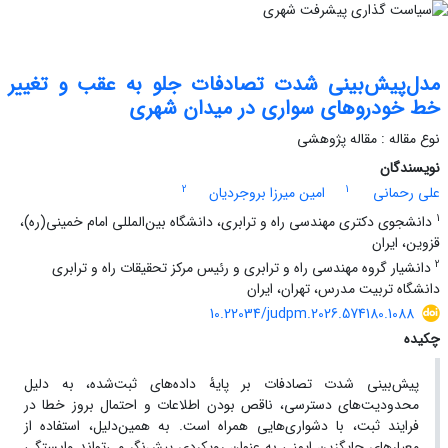
مدل‌پیش‌بینی شدت تصادفات جلو ‌به‌ عقب و تغییر
خط خودروهای سواری در میدان شهری
نوع مقاله : مقاله پژوهشی
نویسندگان
2
1
علی رحمانی
امین میرزا بروجردیان
1
دانشجوی دکتری مهندسی راه ‌و‌ ترابری، دانشگاه بین‌المللی امام خمینی(ره)،
قزوین‌، ایران
2
دانشیار گروه مهندسی راه ‌و‌ ترابری و رئیس مرکز تحقیقات راه و ترابری
دانشگاه تربیت مدرس، تهران، ایران
10.22034/judpm.2026.574180.1088
چکیده
پیش‌بینی شدت تصادفات بر پایۀ داده‌های ثبت‌شده، به ‌دلیل
محدودیت‌های دسترسی، ناقص‌ بودن اطلاعات و احتمال بروز خطا در
فرایند ثبت، با دشواری‌هایی همراه است. به همین‌دلیل، استفاده از
معیارهای جایگزین ایمنی به ‌عنوان رویکردی پیش‌نگر می‌تواند وابستگی