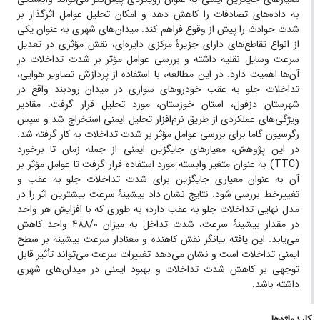
به داده‌های تصادفات را کاهش دهد و امکان تحلیل عوامل اثرگذار بر
شدت حوادث را پیش از وقوع فراهم کند. میدان‌های شهری به‌ عنوان یکی
از انواع تقاطع‌های دارای جزیرۀ مرکزی دایره‌ای، نقش مؤثری در تعدیل
سرعت وسایل نقلیه داشته و بررسی عوامل مؤثر بر شدت تداخلات در
آن‌ها اهمیت دارد. در این مطالعه، با استفاده از پردازش تصاویر هوایی،
تداخلات جلو به عقب خودروهای سواری در میدان رودبند واقع در
شهرستان دزفول، استان خوزستان، مورد تحلیل قرار گرفت. مقادیر
ویژگی‌های عملکردی از طریق نرم‌افزار تحلیل ایمنی استخراج شد و سپس
رگرسیون گاما برای بررسی عوامل مؤثر بر شدت تداخلات به ‌کار گرفته شد.
در این پژوهش، معیارهای جایگزین ایمنی از جمله زمان تا برخورد
(
TTC
) به ‌عنوان متغیر وابسته مورد استفاده قرار گرفت تا عوامل مؤثر بر
آن به ‌عنوان معیاری جایگزین برای شدت تداخلات جلو به عقب و
تغییرخط بررسی شود. نتایج نشان داد بیشینۀ سرعت بیشترین اثر را در
مدل نهایی تداخلات جلو به عقب دارد؛ به ‌طوری ‌که با افزایش هر واحد
در مقدار بیشینۀ سرعت، شدت تداخل به میزان 488/0 واحد کاهش
می‌یابد. این یافته بیانگر نقش کاهنده و معنادار سرعت بیشینه بر سطح
ایمنی تداخلات است و نشان می‌دهد تغییرات سرعت می‌تواند تأثیر قابل
توجهی بر کاهش شدت تداخلات و بهبود ایمنی در میدان‌های شهری
داشته باشد.
کلیدواژه‌ها