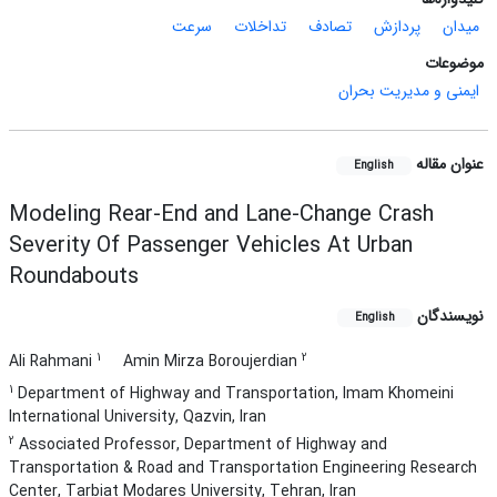
میدان
پردازش‌
تصادف
تداخلات
سرعت
موضوعات
ایمنی و مدیریت بحران
عنوان مقاله
English
Modeling Rear-End and Lane-Change Crash
Severity Of Passenger Vehicles At Urban
Roundabouts
نویسندگان
English
1
2
Ali Rahmani
Amin Mirza Boroujerdian
1
Department of Highway and Transportation, Imam Khomeini
International University, Qazvin, Iran
2
Associated Professor, Department of Highway and
Transportation & Road and Transportation Engineering Research
Center, Tarbiat Modares University, Tehran, Iran