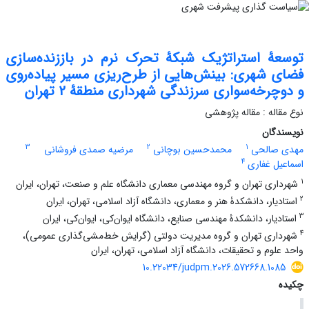
توسعۀ استراتژیک شبکۀ تحرک نرم در باززنده‌سازی
فضای شهری: بینش‌هایی از طرح‌ریزی مسیر پیاده‌روی
و دوچرخه‌سواری سرزندگی شهرداری منطقۀ 2 تهران
نوع مقاله : مقاله پژوهشی
نویسندگان
3
2
1
مهدی صالحی
محمدحسین بوچانی
مرضیه صمدی فروشانی
4
اسماعیل غفاری
1
شهرداری تهران و گروه مهندسی معماری دانشگاه علم و صنعت، تهران، ایران
2
استادیار، دانشکدۀ هنر و معماری، دانشگاه آزاد اسلامی، تهران، ایران
3
استادیار، دانشکدۀ مهندسی صنایع، دانشگاه ایوان‌کی، ایوان‌کی، ایران
4
شهرداری تهران و گروه مدیریت دولتی (گرایش خط‌مشی‌گذاری عمومی)،
واحد علوم و تحقیقات، دانشگاه آزاد اسلامی، تهران، ایران
10.22034/judpm.2026.572668.1085
چکیده