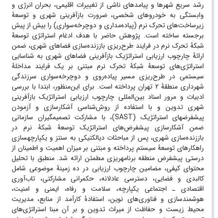
رشد سریع شهرها و پیامدهای ناشی از تغییرات اقلیمی، بحران انرژی و
وابستگی به خودروهای شخصی، ضرورت بازآفرینی شهری و توسعۀ
زیرساخت‌های تحرک نرم (پیاده‌مداری و دوچرخه‌سواری) را بیش از پیش
برجسته ساخته است. پژوهش حاضر با هدف ادغام استراتژی توسعۀ
شبکۀ تحرک نرم در فرایند طرح‌ریزی باززنده‌سازی فضاهای شهری، ضمن
ارائۀ چارچوب ارزیابی استراتژیک بازآفرینی فضاهای شهری به شناسایی
استراتژی‌های توسعۀ شبکۀ تحرک نرم مبتنی بر یک فرایند مداخلۀ
سیستمی در طرح‌ریزی مسیر پیاده‌روی و دوچرخه‌سواری سرزندگی
شهرداری منطقۀ 2 تهران پرداخته است. برای این
منظور، ابتدا با بررسی
ادبیات و مرور اسناد بین‌المللی چارچوب ارزیابی استراتژیک بازآفرینی
شهری تدوین و با استفاده از روش
شناسی آشکارسازی و آزمودن
پیش‏فرض‏های استراتژیک (
SAST
)، با مشارکت تصمیم‏گیران سازمانی
ضمن آشکارسازی پیش‏فرض
های استراتژیک توسعۀ شبکۀ نرم در
باززنده‌سازی شهری، پس از مباحثات دیالکتیکی به سنتز و یکپارچه‏سازی
راهکارهای توسعۀ سیستم پرداخته و مبتنی بر میزان اهمیت و اطمینان از
درستی پیش‏فرض منطقه برنامه‏ریزی مطمئن ارائه شد. منطبق با تحلیل
محتوای کیفی، مضامین چارچوب ارزیابی در ده زمینۀ موضوعی شامل
کالبدی و فضایی، دسترسی عادلانه، حکمرانی مشارکتی، تاب‌آوری
اقتصادی ـ اجتماعی یکپارچه، سلامت و رفاه، ایمنی و امنیت،
هوشمندسازی و فناوری‌های نوین، استفادۀ کارآمد از منابع، مدیریت
محیط زیست و حفاظت از میراث تدوین و بر آن مبنا استراتژی‌های