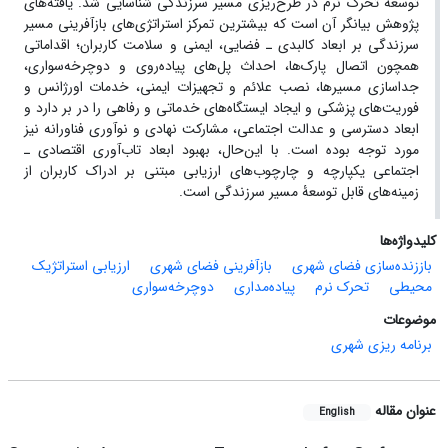
توسعه تحرک نرم در طرح‌ریزی مسیر سرزندگی شناسایی شد. یافته‌های
پژوهش بیانگر آن است که بیشترین تمرکز استراتژی‌های بازآفرینی مسیر
سرزندگی بر ابعاد کالبدی
ـ
فضایی، ایمنی و سلامت کاربران؛ اقداماتی
همچون اتصال پارک‌ها، احداث پل‌های پیاده‌روی و دوچرخه‌سواری،
جداسازی مسیرها، نصب علائم و تجهیزات ایمنی، خدمات اورژانس و
فوریت‌های پزشکی و ایجاد ایستگاه‌های خدماتی و رفاهی را در بر دارد و
ابعاد دسترسی و عدالت اجتماعی، مشارکت نهادی و نوآوری فناورانه نیز
مورد توجه بوده است. با این
حال، بهبود ابعاد تاب‌آوری اقتصادی
ـ
اجتماعی یکپارچه و چارچوب‌های ارزیابی مبتنی بر ادراک کاربران از
زمینه‌های قابل توسعۀ مسیر سرزندگی است.
کلیدواژه‌ها
باززنده‌سازی فضای شهری
بازآفرینی فضای شهری
ارزیابی استراتژیک
محیطی
تحرک نرم
پیاده‌مداری
دوچرخه‌سواری
موضوعات
برنامه ریزی شهری
عنوان مقاله
English