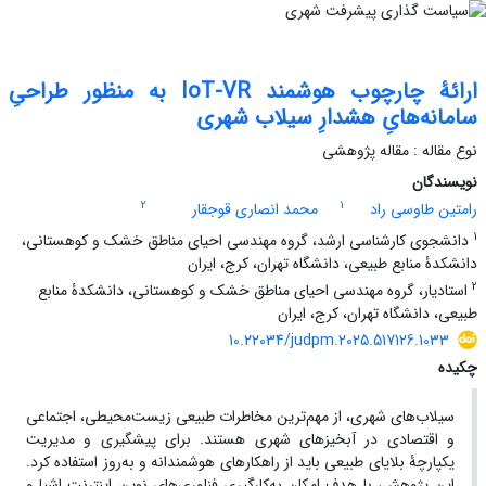
ارائۀ چارچوب هوشمند IoT-VR به منظور طراحیِ
سامانه‌هایِ هشدارِ سیلاب شهری
نوع مقاله : مقاله پژوهشی
نویسندگان
2
1
رامتین طاوسی راد
محمد انصاری قوجقار
1
دانشجوی کارشناسی ارشد، گروه مهندسی احیای مناطق خشک و کوهستانی،
دانشکدۀ منابع طبیعی، دانشگاه تهران، کرج، ایران
2
استادیار، گروه مهندسی احیای مناطق خشک و کوهستانی، دانشکدۀ منابع
طبیعی، دانشگاه تهران، کرج، ایران
10.22034/judpm.2025.517126.1033
چکیده
سیلاب‌های شهری، از مهم‌ترین مخاطرات طبیعی زیست‌محیطی، اجتماعی
و اقتصادی در آبخیزهای شهری هستند. برای پیشگیری و مدیریت
یکپارچۀ بلایای طبیعی باید از راهکارهای هوشمندانه و به‌روز استفاده کرد.
این پژوهش، با هدف امکان به‌کارگیریِ فناوری‌های نوین اینترنت ‌اشیا و