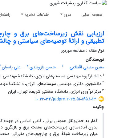
صفحه اصلی
مرور
اطلاعات نشریه
راهنما
ارزیابی نقش زیرساخت‌های برق و چارچ
تطبیقی و ارائۀ توصیه‌های سیاستی و چال
نوع مقاله : مطالعه موردی
نویسندگان
3
2
1
معین معینی اقطاعی
حسن بازوبندی
علی پاسبان
1
دانشیارگروه مهندسی سیستم‌های انرژی‌، دانشکدۀ مهندسی انرژ
2
دانشجوی دکتری مهندسی سیستم‌های انرژی، دانشکدۀ مهندسی 
3
مرکز نوآوری انرژی‌، دانشگاه صنعتی شریف‌، تهران‌، ایران
10.22034/judpm.2025.510165.1013
چکیده
گذار به حمل‌ونقل عمومی برقی، گامی اساسی در جهت کاه
بدون آماده‌سازی زیرساخت‌های صنعت برق و بازنگری در آ
میان زیرساخت شبکۀ برق و چارچوب‌های مقرراتی صنعت 