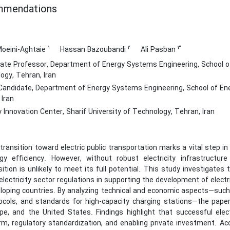
mmendations
1
2
3
oeini-Aghtaie
Hassan Bazoubandi
Ali Pasban
ate Professor, Department of Energy Systems Engineering, School of 
ogy, Tehran, Iran
Candidate, Department of Energy Systems Engineering, School of Ener
 Iran
 Innovation Center, Sharif University of Technology, Tehran, Iran
transition toward electric public transportation marks a vital step 
gy efficiency. However, without robust electricity infrastructur
sition is unlikely to meet its full potential. This study investigates
electricity sector regulations in supporting the development of electr
loping countries. By analyzing technical and economic aspects—such a
ocols, and standards for high-capacity charging stations—the pape
pe, and the United States. Findings highlight that successful electri
rm, regulatory standardization, and enabling private investment. Acc