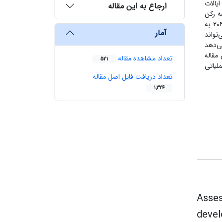
یالات
ارجاع به این مقاله
ه رکن
کلیدی در توسعۀ پایدار ناوگان برقی به شمار می‌روند. بر اساس پیش‌بینی آژانس بین‌المللی انرژی، تقاضای برق خودروهای برقی تا سال ۲۰۴۰ به
آمار
‌تواند
ی‌دهد
مقاله
تعداد مشاهده مقاله
521
لیاتی
تعداد دریافت فایل اصل مقاله
1,324
Asses
devel