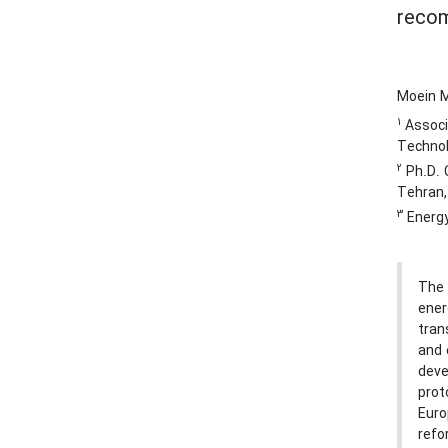
reco
Moein M
1
Associ
Technol
2
Ph.D. 
Tehran,
3
Energy
The 
ener
tran
and 
deve
prot
Euro
refo