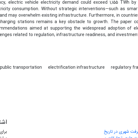
cy, electric vehicle electricity demand could exceed 1,155 TWh by 2
tricity consumption. Without strategic interventions—such as sm
nd may overwhelm existing infrastructure. Furthermore, in countries li
charging stations remains a key obstacle to growth. The paper co
mmendations aimed at supporting the widespread adoption of elec
lenges related to regulation, infrastructure readiness, and investmen
 public transportation
electrification infrastructure
regulatory f
اشت
رفت شهری در تاریخ
برای