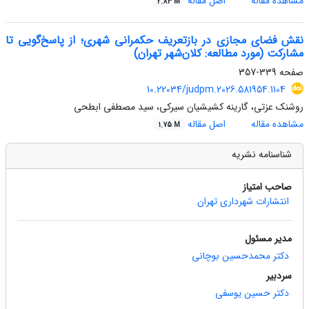
مشاهده مقاله
اصل مقاله
2.83 M
نقش فضای مجازی در بازتعریف حکمرانی شهری؛ از پاسخ‌گویی تا
مشارکت
(مورد مطالعه:
کلان‌شهر تهران)
صفحه
339-357
10.22034/judpm.2026.581954.1104
روشنک عزتی، گارینه کشیشیان سیرکی، سید مصطفی ابطحی
مشاهده مقاله
اصل مقاله
1.75 M
شناسنامه نشریه
صاحب امتیاز
انتشارات شهرداری تهران
مدیر مسئول
دکتر محمدحسین بوچانی
سردبیر
دکتر حسین یوسفی