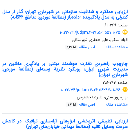
ارزیابی عملکرد و شفافیت سازمانی در شهرداری تهران؛ گذر از مدل
کنترلی به مدل یادگیرنده -داده‌باز (مطالعۀ موردی: مناطق 22گانه)
صفحه
249-262
10.22034/judpm.2026.562557.1075
الهام سنگی، علی جعفری شهرستانی
مشاهده مقاله
اصل مقاله
1.32 M
چارچوب راهبردی نظارت هوشمند مبتنی بر یادگیری ماشین در
مدیریت شهری ایران؛ رویکرد نظریۀ زمینه‌ای (مطالعۀ موردی:
شهرداری تهران)
صفحه
263-281
10.22034/judpm.2026.562470.1076
بهاره پوریمینی، علیرضا جالینوس
مشاهده مقاله
اصل مقاله
1.61 M
ارزیابی تطبیقی اثربخشی ابزارهای آرام‌سازی ترافیک در کاهش
سرعت وسایل نقلیه (مطالعۀ میدانی خیابان‌های تهران)