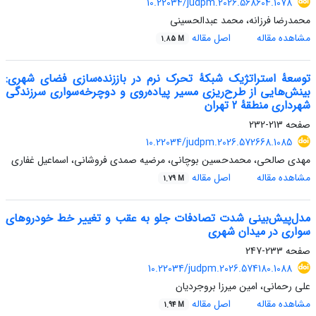
10.22034/judpm.2026.568604.1078
محمدرضا فرزانه، محمد عبدالحسینی
مشاهده مقاله
اصل مقاله
1.85 M
توسعۀ استراتژیک شبکۀ تحرک نرم در باززنده‌سازی فضای شهری:
بینش‌هایی از طرح‌ریزی مسیر پیاده‌روی و دوچرخه‌سواری سرزندگی
شهرداری منطقۀ 2 تهران
صفحه
213-232
10.22034/judpm.2026.572668.1085
مهدی صالحی، محمدحسین بوچانی، مرضیه صمدی فروشانی، اسماعیل غفاری
مشاهده مقاله
اصل مقاله
1.79 M
مدل‌پیش‌بینی شدت تصادفات جلو ‌به‌ عقب و تغییر خط خودروهای
سواری در میدان شهری
صفحه
233-247
10.22034/judpm.2026.574180.1088
علی رحمانی، امین میرزا بروجردیان
مشاهده مقاله
اصل مقاله
1.94 M