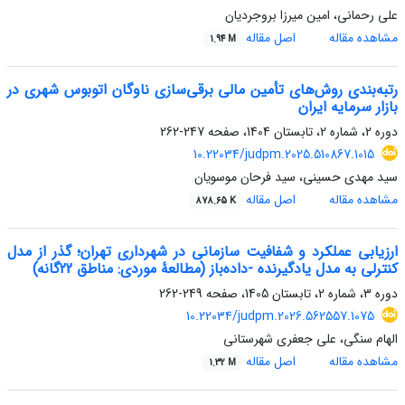
علی رحمانی، امین میرزا بروجردیان
مشاهده مقاله
اصل مقاله
1.94 M
رتبه‌بندی روش‌های تأمین مالی برقی‌سازی ناوگان اتوبوس شهری در
بازار سرمایه ایران
دوره 2، شماره 2، تابستان 1404، صفحه
247-262
10.22034/judpm.2025.510867.1015
سید مهدی حسینی، سید فرحان موسویان
مشاهده مقاله
اصل مقاله
878.65 K
ارزیابی عملکرد و شفافیت سازمانی در شهرداری تهران؛ گذر از مدل
کنترلی به مدل یادگیرنده -داده‌باز (مطالعۀ موردی: مناطق 22گانه)
دوره 3، شماره 2، تابستان 1405، صفحه
249-262
10.22034/judpm.2026.562557.1075
الهام سنگی، علی جعفری شهرستانی
مشاهده مقاله
اصل مقاله
1.32 M