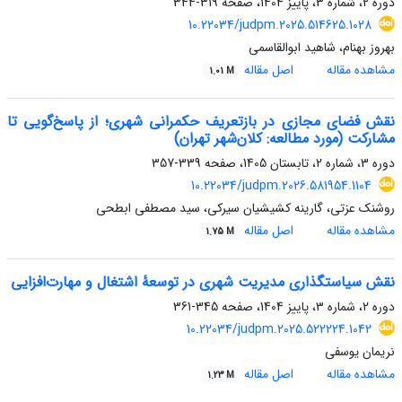
دوره 2، شماره 3، پاییز 1404، صفحه
319-344
10.22034/judpm.2025.514625.1028
بهروز بهنام، شاهید ابوالقاسمی
مشاهده مقاله
اصل مقاله
1.01 M
نقش فضای مجازی در بازتعریف حکمرانی شهری؛ از پاسخ‌گویی تا
مشارکت
(مورد مطالعه:
کلان‌شهر تهران)
دوره 3، شماره 2، تابستان 1405، صفحه
339-357
10.22034/judpm.2026.581954.1104
روشنک عزتی، گارینه کشیشیان سیرکی، سید مصطفی ابطحی
مشاهده مقاله
اصل مقاله
1.75 M
نقش‌ سیاستگذاری مدیریت شهری در توسعۀ اشتغال و مهارت‌افزایی
دوره 2، شماره 3، پاییز 1404، صفحه
345-361
10.22034/judpm.2025.522224.1042
نریمان یوسفی
مشاهده مقاله
اصل مقاله
1.23 M