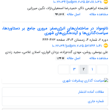
10.22034/judpm.2025.520111.1038
شایسته ابراهیمی ذاکر، حمیدرضا اسمعیلی‌نژاد، نگین میرزایی
مشاهده مقاله
اصل مقاله
941.66 K
نانومواد در ساختمان‌های انرژی‌صفر: مروری جامع بر دستاوردها،
سیاست‌گذاری‌ها و آینده‌نگری‌های شهری
دوره 2، شماره 4، زمستان 1404، صفحه
423-444
10.22034/judpm.2025.521744.1041
علی یوسفی روشن، مهدی گندم‌زاده، یزدان الواری، اصلان غلامی، مجید زندی
مشاهده مقاله
اصل مقاله
1.34 M
3
2
1
مقالات آماده انتشار
شماره جاری