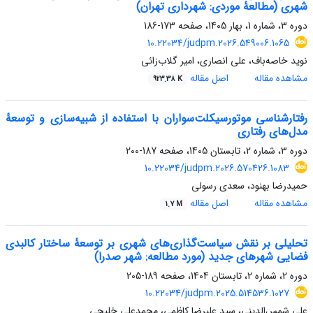
شهری (مطالعۀ موردی: شهرداری تهران)
دوره 3، شماره 1، بهار 1405، صفحه
173-186
10.22034/judpm.2026.549006.1065
نوید خاصه‌باف، علی انصاری، امیر گلاب‌زائی
مشاهده مقاله
اصل مقاله
923.38 K
رفتارشناسی موتورسیکلت‌سواران با استفاده از شبیه‌سازی و توسعۀ
مدل‌های رفتاری
دوره 3، شماره 2، تابستان 1405، صفحه
187-200
10.22034/judpm.2026.570426.1083
حمیدرضا بهنود، سعدی رسولی
مشاهده مقاله
اصل مقاله
1.7 M
تحلیلی بر نقش سیاست‌گذاری‌های شهری بر توسعۀ ساختار کالبدی
فضایی شهرهای جدید (مورد مطالعه: شهر صدرا)
دوره 2، شماره 2، تابستان 1404، صفحه
189-205
10.22034/judpm.2025.514536.1027
علی شمس‌‌الدینی، سید علیرضا کاظمی، محمدعلی خلیجی