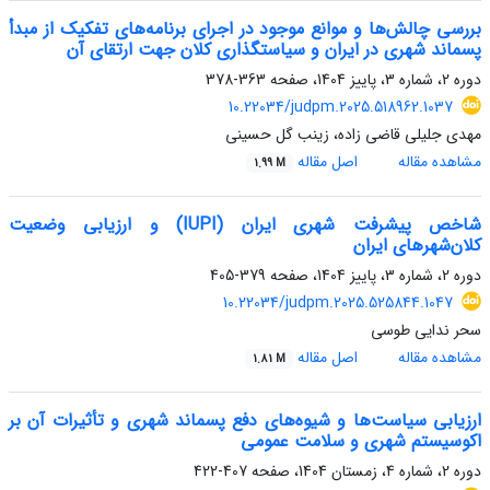
بررسی چالش‌ها و موانع موجود در اجرای برنامه‌های تفکیک از مبدأ
پسماند شهری در ایران و سیاست‏گذاری کلان جهت ارتقای آن
دوره 2، شماره 3، پاییز 1404، صفحه
363-378
10.22034/judpm.2025.518962.1037
مهدی جلیلی قاضی ‏زاده، زینب گل حسینی
مشاهده مقاله
اصل مقاله
1.99 M
شاخص پیشرفت شهری ایران (IUPI) و ارزیابی وضعیت
کلان‌شهرهای ایران
دوره 2، شماره 3، پاییز 1404، صفحه
379-405
10.22034/judpm.2025.525844.1047
سحر ندایی طوسی
مشاهده مقاله
اصل مقاله
1.81 M
ارزیابی سیاست‌ها و شیوه‌های دفع پسماند شهری و تأثیرات آن بر
اکوسیستم شهری و سلامت عمومی
دوره 2، شماره 4، زمستان 1404، صفحه
407-422