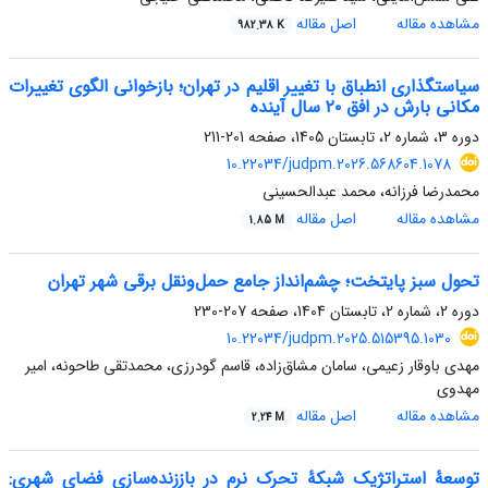
مشاهده مقاله
اصل مقاله
982.38 K
سیاستگذاری انطباق با تغییر اقلیم در تهران؛ بازخوانی الگوی تغییرات
مکانی بارش در افق ۲۰ سال آینده
دوره 3، شماره 2، تابستان 1405، صفحه
201-211
10.22034/judpm.2026.568604.1078
محمدرضا فرزانه، محمد عبدالحسینی
مشاهده مقاله
اصل مقاله
1.85 M
تحول سبز پایتخت؛ چشم‌انداز جامع حمل‌ونقل برقی شهر تهران
دوره 2، شماره 2، تابستان 1404، صفحه
207-230
10.22034/judpm.2025.515395.1030
مهدی باوقار زعیمی، سامان مشاق‌زاده، قاسم گودرزی، محمدتقی طاحونه، امیر
مهدوی
مشاهده مقاله
اصل مقاله
2.24 M
توسعۀ استراتژیک شبکۀ تحرک نرم در باززنده‌سازی فضای شهری: