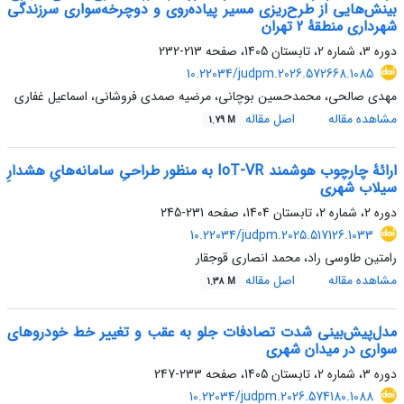
بینش‌هایی از طرح‌ریزی مسیر پیاده‌روی و دوچرخه‌سواری سرزندگی
شهرداری منطقۀ 2 تهران
دوره 3، شماره 2، تابستان 1405، صفحه
213-232
10.22034/judpm.2026.572668.1085
مهدی صالحی، محمدحسین بوچانی، مرضیه صمدی فروشانی، اسماعیل غفاری
مشاهده مقاله
اصل مقاله
1.79 M
ارائۀ چارچوب هوشمند IoT-VR به منظور طراحیِ سامانه‌هایِ هشدارِ
سیلاب شهری
دوره 2، شماره 2، تابستان 1404، صفحه
231-245
10.22034/judpm.2025.517126.1033
رامتین طاوسی راد، محمد انصاری قوجقار
مشاهده مقاله
اصل مقاله
1.38 M
مدل‌پیش‌بینی شدت تصادفات جلو ‌به‌ عقب و تغییر خط خودروهای
سواری در میدان شهری
دوره 3، شماره 2، تابستان 1405، صفحه
233-247
10.22034/judpm.2026.574180.1088