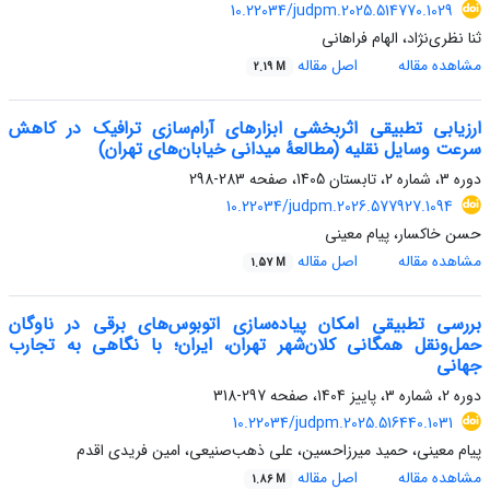
10.22034/judpm.2025.514770.1029
ثنا نظری‌نژاد، الهام فراهانی
مشاهده مقاله
اصل مقاله
2.19 M
ارزیابی تطبیقی اثربخشی ابزارهای آرام‌سازی ترافیک در کاهش
سرعت وسایل نقلیه (مطالعۀ میدانی خیابان‌های تهران)
دوره 3، شماره 2، تابستان 1405، صفحه
283-298
10.22034/judpm.2026.577927.1094
حسن خاکسار، پیام معینی
مشاهده مقاله
اصل مقاله
1.57 M
بررسی تطبیقی امکان پیاده‌سازی اتوبوس‌های برقی در ناوگان
حمل‌ونقل همگانی کلان‌شهر تهران، ایران؛ با نگاهی به تجارب
جهانی
دوره 2، شماره 3، پاییز 1404، صفحه
297-318
10.22034/judpm.2025.516440.1031
پیام معینی، حمید میرزاحسین، علی ذهب‌صنیعی، امین فریدی اقدم
مشاهده مقاله
اصل مقاله
1.86 M