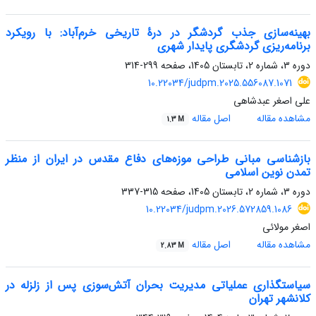
بهینه‌سازی جذب گردشگر در درۀ تاریخی خرم‌آباد: با رویکرد
برنامه‌ریزی گردشگری پایدار شهری
دوره 3، شماره 2، تابستان 1405، صفحه
299-314
10.22034/judpm.2025.556087.1071
علی اصغر عبدشاهی
مشاهده مقاله
اصل مقاله
1.3 M
بازشناسی مبانی طراحی موزه‌های دفاع مقدس در ایران از منظر
تمدن نوین اسلامی
دوره 3، شماره 2، تابستان 1405، صفحه
315-337
10.22034/judpm.2026.572859.1086
اصغر مولائی
مشاهده مقاله
اصل مقاله
2.83 M
سیاستگذاری عملیاتی مدیریت بحران آتش‌سوزی‌ پس از زلزله در
کلانشهر تهران