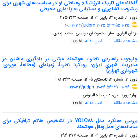
گلخانه‌های تاریک انرژیتیک: رهیافتی نو در سیاست‌های شهری برای
پیشرفت کشاورزی و دستیابی به پایداری محیطی
دوره 2، شماره 3، پاییز 1404، صفحه
263-275
10.22034/judpm.2025.513255.1025
یزدان الواری، سارا محمودیان یونسی، مجید زندی
مشاهده مقاله
اصل مقاله
1.26 M
چارچوب راهبردی نظارت هوشمند مبتنی بر یادگیری ماشین در
مدیریت شهری ایران؛ رویکرد نظریۀ زمینه‌ای (مطالعۀ موردی:
شهرداری تهران)
دوره 3، شماره 2، تابستان 1405، صفحه
263-281
10.22034/judpm.2026.562470.1076
بهاره پوریمینی، علیرضا جالینوس
مشاهده مقاله
اصل مقاله
1.61 M
بررسی عملکرد مدل YOLOv8 در تشخیص علائم ترافیکی برای
سامانه‌های حمل‌ونقل هوشمند
دوره 2، شماره 3، پاییز 1404، صفحه
277-296