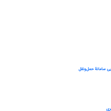
ی سامانۀ حمل‌و‌نقل
ری