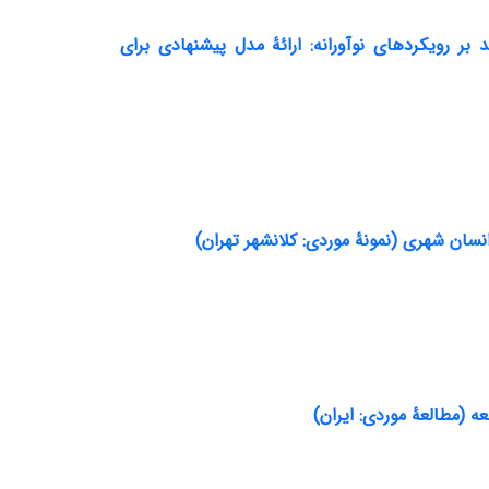
بر رویکردهای نوآورانه: ارائۀ مدل پیشنهادی برای
ان شهری (نمونۀ موردی: کلان‏شهر تهران)
ه (مطالعۀ موردی: ایران)