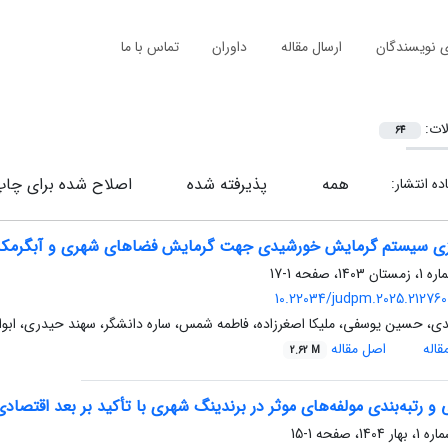
ی نویسندگان
ارسال مقاله
داوران
تماس با ما
لات:
64
همه
پذیرفته شده
اصلاح شده برای چاپ
ده انتشار:
ازی سیستم گرمایش خورشیدی جهت گرمایش فضاهای شهری و آبگرمک
1-17
10.22034/judpm.2025.212760.
دی، حسین یوسفی، ملیکا اصغرزاده، فاطمه شمس، ساره دانشگر، سهند حیدری، ابو
اله
اصل مقاله
2.62 M
و رتبه‌بندی مولفه‌های موثر در برندینگ شهری با تأکید بر بعد اقتصا
1-15