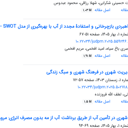
ات حسینی شکرابی، شهلا رزاقی، محمود عبدوس
اله
اصل مقاله
1.03 M
ی بازچرخانی و استفادۀ مجدد از آب با بهره‌گیری از مدل QSPM‌- SWOT در چارچوب حکمرانی پایدار
51-67
10.22034/judpm.2025.559246.
ری باغ ‏سیاه، امید افخمی، مریم افخمی
اله
اصل مقاله
1.91 M
ریت شهری در فرهنگ شهری و سبگ زندگی
57-72
10.22034/judpm.2025.502718.
تی، لطف الله فروزنده
اله
اصل مقاله
1.5 M
شهری در تأمین آب از طریق برداشت آب از مه بدون مصرف انرژی: مرور
69-94