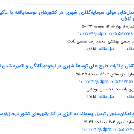
ل‌های موفق سرمایه‌گذاری شهری در کشورهای توسعه‌یافته با تأکید 
تهران
33-50
10.22034/judpm.2025.537238.
 ربیعی بهشتی، محمد رضا لطیفی ثابت
اله
اصل مقاله
1.84 M
قش و اثرات طرح‏ های توسعۀ شهری در ازخودبیگانگی و اتمیزه شدن انس
35-55
10.22034/judpm.2025.497357.
رزی راد، محمدحسین بوچانی
اله
اصل مقاله
1.71 M
و امکان‌سنجی تبدیل پسماند به انرژی در کلان‌شهرهای کشور درحال‌توسع
49-71
10.22034/judpm.2025.512670.