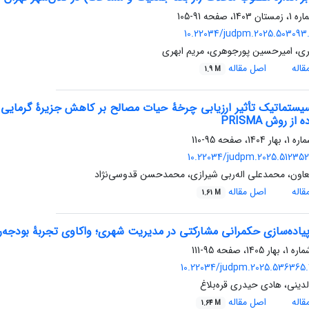
91-105
10.22034/judpm.2025.503093.
بری، امیرحسین پورجوهری، مریم ابهری
اله
اصل مقاله
1.9 M
یستماتیک تأثیر ارزیابی چرخۀ حیات مصالح بر کاهش جزیرۀ گرمایی 
از روش PRISMA
95-110
10.22034/judpm.2025.512352.
اون، محمدعلی اله‌ربی شیرازی، محمدحسن قدوسی‌نژاد
اله
اصل مقاله
1.61 M
پیاده‌سازی حکمرانی مشارکتی در مدیریت شهری؛ واکاوی تجربۀ بودجه‌ر
95-111
10.22034/judpm.2025.536365.
لدینی، هادی حیدری قره‌بلاغ
اله
اصل مقاله
1.64 M