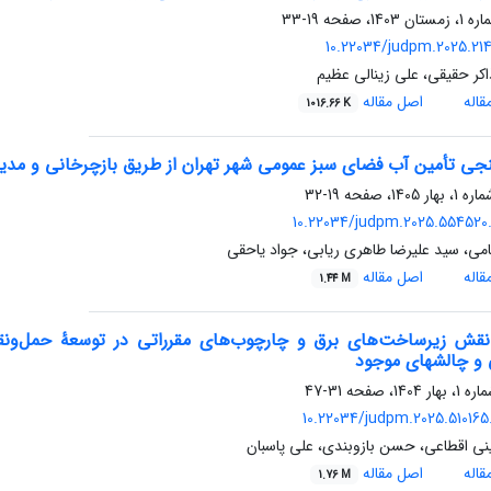
19-33
10.22034/judpm.2025.21
کر حقیقی، علی زینالی عظیم
اله
اصل مقاله
1016.66 K
نجی تأمین آب فضای سبز عمومی شهر تهران از طریق بازچرخانی و مدی
19-32
10.22034/judpm.2025.554520.
ی، سید علیرضا طاهری ریابی، جواد یاحقی
اله
اصل مقاله
1.44 M
 نقش زیرساخت‌های برق و چارچوب‌های مقرراتی در توسعۀ حمل‌ونق
و چالشهای موجود
31-47
10.22034/judpm.2025.510165.
ی اقطاعی، حسن بازوبندی، علی پاسبان
اله
اصل مقاله
1.76 M