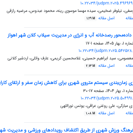
10.22034/judpm.2025.496969.
فی، نیلوفر ضخیمی، سیده مهسا موسوی رینه، محمود عبدوس، مرضیه رازقی
اله
اصل مقاله
1.29 M
اده‌محور رصدخانه آب و انرژی در مدیریت سیلاب کلان شهر اهواز
1-17
10.22034/judpm.2025.542528.
صومی، سید ابراهیم حسینی، غلامحسین کریمی، عارف وائلی، اردشیر کلانی
اله
اصل مقاله
2.13 M
زی زمان‌بندی سیستم متروی شهری برای کاهش زمان سفر و ارتقای کارای
17-30
10.22034/judpm.2025.504991.
مبارکی، علی روغنی عراقی، یونس نوراللهی
اله
اصل مقاله
1.08 M
رهنگ ورزش شهری از طریق اکتشاف رویدادهای ورزشی و مدیریت شه