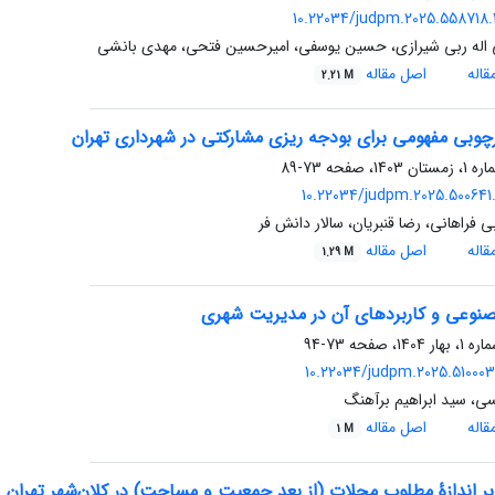
10.22034/judpm.2025.558718.
اله ربی شیرازی، حسین یوسفی، امیرحسین فتحی، مهدی بانشی
اله
اصل مقاله
2.21 M
رچوبی مفهومی برای بودجه ‏ریزی مشارکتی در شهرداری تهران
73-89
10.22034/judpm.2025.500641.
ی فراهانی، رضا قنبریان، سالار دانش فر
اله
اصل مقاله
1.29 M
وعی و کاربرد‌های آن در مدیریت شهری
73-94
10.22034/judpm.2025.510003.
ی، سید ابراهیم برآهنگ
اله
اصل مقاله
1 M
ر اندازۀ مطلوب محلات (از بعد جمعیت و مساحت) در کلان‌شهر تهران