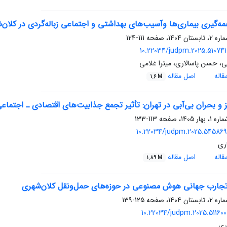
ه‌گیری بیماری‌ها وآسیب‌های بهداشتی و اجتماعی زباله‌گردی در کلان‌
111-124
10.22034/judpm.2025.510741.
ی، حسن پاسالاری، میترا غلامی
اله
اصل مقاله
1.6 M
ز و بحران بی‌آبی در تهران: تأثیر تجمع جذابیت‌های اقتصادی ـ اجتم
113-133
10.22034/judpm.2025.545869.
ری
اله
اصل مقاله
1.89 M
تجارب جهانی هوش مصنوعی در حوزه‌های حمل‌ونقل کلان‌شهری
125-139
10.22034/judpm.2025.511600.
ری