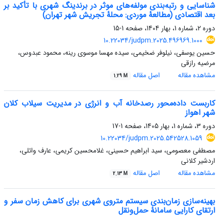
شناسایی و رتبه‌بندی مولفه‌های موثر در برندینگ شهری با تأکید بر
بعد اقتصادی (مطالعۀ موردی: محلۀ تجریش شهر تهران)
دوره 2، شماره 1، بهار 1404، صفحه
1-15
10.22034/judpm.2025.496969.1000
حسین یوسفی، نیلوفر ضخیمی، سیده مهسا موسوی رینه، محمود عبدوس،
مرضیه رازقی
مشاهده مقاله
اصل مقاله
1.29 M
کاربست داده‌محور رصدخانه آب و انرژی در مدیریت سیلاب کلان
شهر اهواز
دوره 3، شماره 1، بهار 1405، صفحه
1-17
10.22034/judpm.2025.542528.1059
مصطفی معصومی، سید ابراهیم حسینی، غلامحسین کریمی، عارف وائلی،
اردشیر کلانی
مشاهده مقاله
اصل مقاله
2.13 M
بهینه‌سازی زمان‌بندی سیستم متروی شهری برای کاهش زمان سفر و
ارتقای کارایی سامانۀ حمل‌و‌نقل