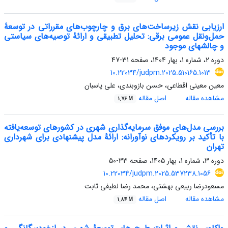
ارزیابی نقش زیرساخت‌های برق و چارچوب‌های مقرراتی در توسعۀ
حمل‌ونقل عمومی برقی: تحلیل تطبیقی و ارائۀ توصیه‌های سیاستی
و چالشهای موجود
دوره 2، شماره 1، بهار 1404، صفحه
31-47
10.22034/judpm.2025.510165.1013
معین معینی اقطاعی، حسن بازوبندی، علی پاسبان
مشاهده مقاله
اصل مقاله
1.76 M
بررسی مدل‌های موفق سرمایه‌گذاری شهری در کشورهای توسعه‌یافته
با تأکید بر رویکردهای نوآورانه: ارائۀ مدل پیشنهادی برای شهرداری
تهران
دوره 3، شماره 1، بهار 1405، صفحه
33-50
10.22034/judpm.2025.537238.1056
مسعودرضا ربیعی بهشتی، محمد رضا لطیفی ثابت
مشاهده مقاله
اصل مقاله
1.84 M