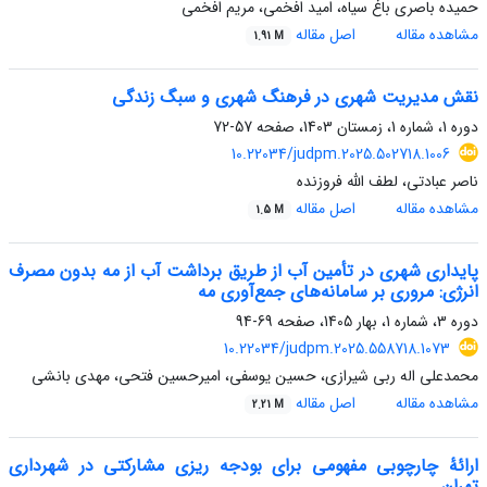
حمیده باصری باغ ‏سیاه، امید افخمی، مریم افخمی
مشاهده مقاله
اصل مقاله
1.91 M
نقش مدیریت شهری در فرهنگ شهری و سبگ زندگی
دوره 1، شماره 1، زمستان 1403، صفحه
57-72
10.22034/judpm.2025.502718.1006
ناصر عبادتی، لطف الله فروزنده
مشاهده مقاله
اصل مقاله
1.5 M
پایداری شهری در تأمین آب از طریق برداشت آب از مه بدون مصرف
انرژی: مروری بر سامانه‌های جمع‌آوری مه
دوره 3، شماره 1، بهار 1405، صفحه
69-94
10.22034/judpm.2025.558718.1073
محمدعلی اله ربی شیرازی، حسین یوسفی، امیرحسین فتحی، مهدی بانشی
مشاهده مقاله
اصل مقاله
2.21 M
ارائۀ چارچوبی مفهومی برای بودجه ‏ریزی مشارکتی در شهرداری
تهران