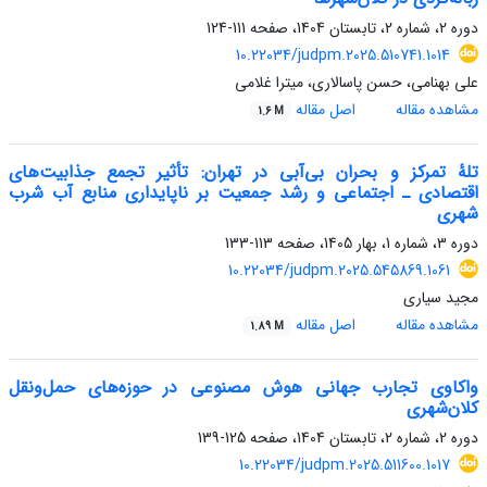
دوره 2، شماره 2، تابستان 1404، صفحه
111-124
10.22034/judpm.2025.510741.1014
علی بهنامی، حسن پاسالاری، میترا غلامی
مشاهده مقاله
اصل مقاله
1.6 M
تلۀ تمرکز و بحران بی‌آبی در تهران: تأثیر تجمع جذابیت‌های
اقتصادی ـ اجتماعی و رشد جمعیت بر ناپایداری منابع آب شرب
شهری
دوره 3، شماره 1، بهار 1405، صفحه
113-133
10.22034/judpm.2025.545869.1061
مجید سیاری
مشاهده مقاله
اصل مقاله
1.89 M
واکاوی تجارب جهانی هوش مصنوعی در حوزه‌های حمل‌ونقل
کلان‌شهری
دوره 2، شماره 2، تابستان 1404، صفحه
125-139
10.22034/judpm.2025.511600.1017