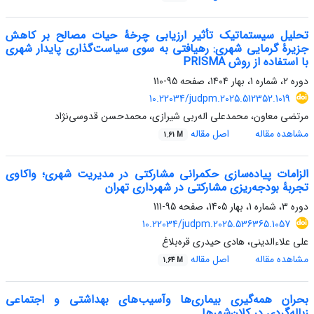
تحلیل سیستماتیک تأثیر ارزیابی چرخۀ حیات مصالح بر کاهش
جزیرۀ گرمایی شهری: رهیافتی به سوی سیاست‌گذاری پایدار شهری
با استفاده از روش PRISMA
دوره 2، شماره 1، بهار 1404، صفحه
95-110
10.22034/judpm.2025.512352.1019
مرتضی معاون، محمدعلی اله‌ربی شیرازی، محمدحسن قدوسی‌نژاد
مشاهده مقاله
اصل مقاله
1.61 M
الزامات پیاده‌سازی حکمرانی مشارکتی در مدیریت شهری؛ واکاوی
تجربۀ بودجه‌ریزی مشارکتی در شهرداری تهران
دوره 3، شماره 1، بهار 1405، صفحه
95-111
10.22034/judpm.2025.536365.1057
علی علاءالدینی، هادی حیدری قره‌بلاغ
مشاهده مقاله
اصل مقاله
1.64 M
بحران همه‌گیری بیماری‌ها وآسیب‌های بهداشتی و اجتماعی
زباله‌گردی در کلان‌شهرها