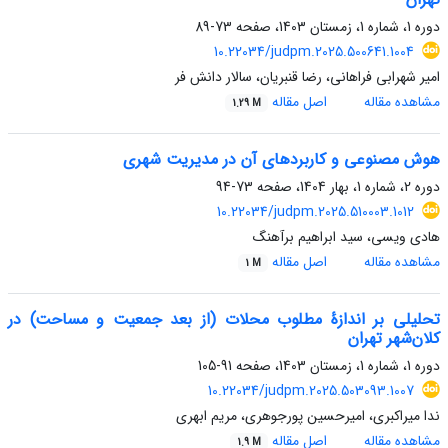
دوره 1، شماره 1، زمستان 1403، صفحه
73-89
10.22034/judpm.2025.500641.1004
امیر شهرابی فراهانی، رضا قنبریان، سالار دانش فر
مشاهده مقاله
اصل مقاله
1.29 M
هوش مصنوعی و کاربرد‌های آن در مدیریت شهری
دوره 2، شماره 1، بهار 1404، صفحه
73-94
10.22034/judpm.2025.510003.1012
هادی ویسی، سید ابراهیم برآهنگ
مشاهده مقاله
اصل مقاله
1 M
تحلیلی بر اندازۀ مطلوب محلات (از بعد جمعیت و مساحت) در
کلان‌شهر تهران
دوره 1، شماره 1، زمستان 1403، صفحه
91-105
10.22034/judpm.2025.503093.1007
ندا میراکبری، امیرحسین پورجوهری، مریم ابهری
مشاهده مقاله
اصل مقاله
1.9 M