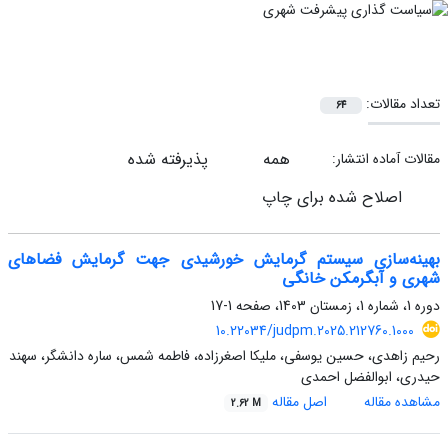
تعداد مقالات:
64
همه
پذیرفته شده
مقالات آماده انتشار:
اصلاح شده برای چاپ
بهینه‌سازی سیستم گرمایش خورشیدی جهت گرمایش فضاهای
شهری و آبگرمکن خانگی
دوره 1، شماره 1، زمستان 1403، صفحه
1-17
10.22034/judpm.2025.212760.1000
رحیم زاهدی، حسین یوسفی، ملیکا اصغرزاده، فاطمه شمس، ساره دانشگر، سهند
حیدری، ابوالفضل احمدی
مشاهده مقاله
اصل مقاله
2.62 M