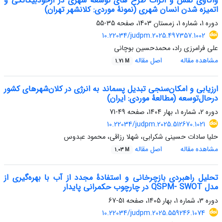
واکاوی نقش و اثرات طرح‏ های توسعۀ شهری در ازخودبیگانگی و
اتمیزه شدن انسان شهری (نمونۀ موردی: کلان‏شهر تهران)
دوره 1، شماره 1، زمستان 1403، صفحه
35-55
10.22034/judpm.2025.497357.1002
علی فرامرزی راد، محمدحسین بوچانی
مشاهده مقاله
اصل مقاله
1.71 M
ارزیابی و امکان‌سنجی تبدیل پسماند به انرژی در کلان‌شهرهای کشور
درحال‌توسعه (مطالعۀ موردی: ایران)
دوره 2، شماره 1، بهار 1404، صفحه
49-71
10.22034/judpm.2025.512670.1021
حلیا سادات حسینی شکرابی، شهلا رزاقی، محمود عبدوس
مشاهده مقاله
اصل مقاله
1.03 M
تحلیل راهبردی بازچرخانی و استفادۀ مجدد از آب با بهره‌گیری از
مدل QSPM‌- SWOT در چارچوب حکمرانی پایدار
دوره 3، شماره 1، بهار 1405، صفحه
51-67
10.22034/judpm.2025.559246.1074