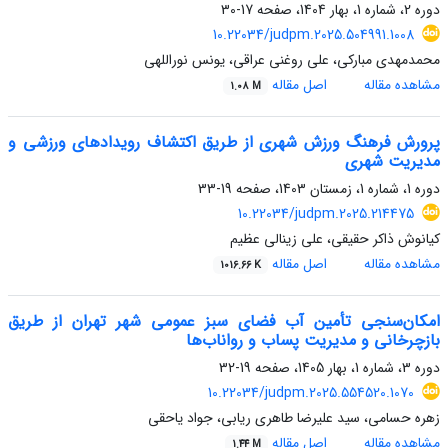
دوره 2، شماره 1، بهار 1404، صفحه
17-30
10.22034/judpm.2025.504991.1008
محمدمهدی مبارکی، علی روغنی عراقی، یونس نوراللهی
مشاهده مقاله
اصل مقاله
1.08 M
پرورش فرهنگ ورزش شهری از طریق اکتشاف رویدادهای ورزشی و
مدیریت شهری
دوره 1، شماره 1، زمستان 1403، صفحه
19-33
10.22034/judpm.2025.214475
کیانوش ذاکر حقیقی، علی زینالی عظیم
مشاهده مقاله
اصل مقاله
1016.66 K
امکان‌سنجی تأمین آب فضای سبز عمومی شهر تهران از طریق
بازچرخانی و مدیریت پساب و رواناب‌ها
دوره 3، شماره 1، بهار 1405، صفحه
19-32
10.22034/judpm.2025.554520.1070
زهره حسامی، سید علیرضا طاهری ریابی، جواد یاحقی
مشاهده مقاله
اصل مقاله
1.44 M