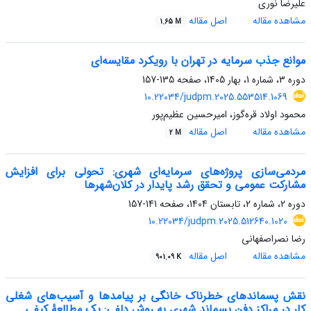
علیرضا نوری
مشاهده مقاله
اصل مقاله
1.65 M
موانع جذب سرمایه در تهران با رویکرد مقایسه‌ای
دوره 3، شماره 1، بهار 1405، صفحه
135-157
10.22034/judpm.2025.553514.1069
محمود اولاد قره‌گوز، امیرحسین عظیم‌پور
مشاهده مقاله
اصل مقاله
2 M
مردمی‌سازی پروژه‌های سرمایه‌ای شهری: تحولی برای افزایش
مشارکت عمومی و تحقق رشد پایدار در کلان‌شهرها
دوره 2، شماره 2، تابستان 1404، صفحه
141-157
10.22034/judpm.2025.512640.1020
رضا نصراصفهانی
مشاهده مقاله
اصل مقاله
901.09 K
نقش پسماندهای خطرناک خانگی بر پیامدها و آسیب‌های شغلی
کار در مراکز دفن پسماند شهری به روش دلفی: یک مطالعۀ کیفی