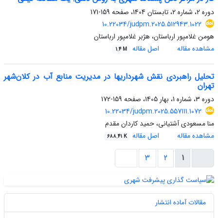
دوره 2، شماره 2، تابستان 1404، صفحه
159-171
10.22034/judpm.2025.512943.1022
هومن غلامپور ارباستان، هژبر غلامپور ارباستان
مشاهده مقاله
اصل مقاله
1.4 M
تحلیل راهبردی نقش شهرداری­ها در مدیریت منابع آب در کلان‌شهر
تهران
دوره 3، شماره 1، بهار 1405، صفحه
159-172
10.22034/judpm.2025.557111.1072
منا مسعودی آشتیانی، حمید کاردان مقدم
مشاهده مقاله
اصل مقاله
688.41 K
3
2
1
مقالات آماده انتشار