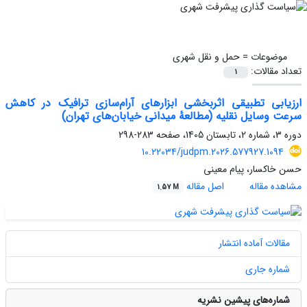
موضوعات =
حمل و نقل شهری
تعداد مقالات:
1
ارزیابی تطبیقی اثربخشی ابزارهای آرام‌سازی ترافیک در کاهش
سرعت وسایل نقلیه (مطالعۀ میدانی خیابان‌های تهران)
دوره 3، شماره 2، تابستان 1405، صفحه
283-298
10.22034/judpm.2026.577927.1094
حسن خاکسار، پیام معینی
مشاهده مقاله
اصل مقاله
1.57 M
مقالات آماده انتشار
شماره جاری
شماره‌های پیشین نشریه