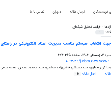
ی نویسندگان
ارسال مقاله
داوران
تماس با ما
ژه‌ها =
فرایند تحلیل شبکه‌ای
لات:
1
جهت انتخاب سیستم مناسب مدیریت اسناد الکترونیکی در راستای ا
465-474
10.22034/judpm.2025.535104.
نیا گردرودباری، سیدمصطفی قاضی‌زاده هاشمی، سید محمود عمادی، سمیه منافی، نگ
اله
اصل مقاله
1 M