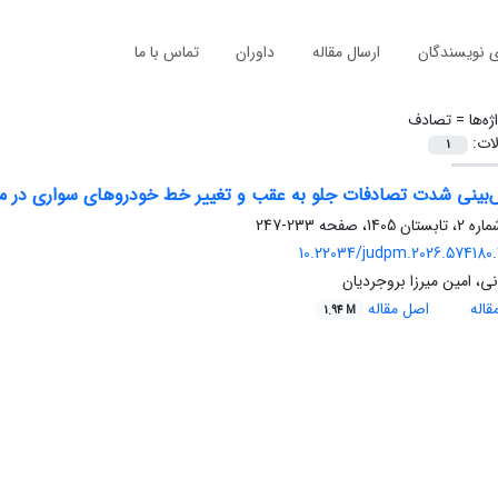
ی نویسندگان
ارسال مقاله
داوران
تماس با ما
ژه‌ها =
تصادف
لات:
1
‌بینی شدت تصادفات جلو ‌به‌ عقب و تغییر خط خودروهای سواری در 
233-247
10.22034/judpm.2026.574180.
ی، امین میرزا بروجردیان
اله
اصل مقاله
1.94 M