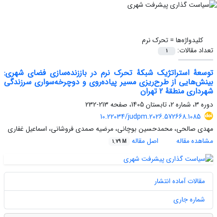
کلیدواژه‌ها =
تحرک نرم
تعداد مقالات:
1
توسعۀ استراتژیک شبکۀ تحرک نرم در باززنده‌سازی فضای شهری:
بینش‌هایی از طرح‌ریزی مسیر پیاده‌روی و دوچرخه‌سواری سرزندگی
شهرداری منطقۀ 2 تهران
دوره 3، شماره 2، تابستان 1405، صفحه
213-232
10.22034/judpm.2026.572668.1085
مهدی صالحی، محمدحسین بوچانی، مرضیه صمدی فروشانی، اسماعیل غفاری
مشاهده مقاله
اصل مقاله
1.79 M
مقالات آماده انتشار
شماره جاری