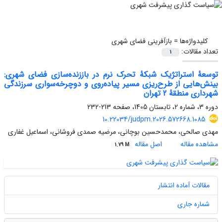
کلیدواژه‌ها =
بازآفرینی فضای شهری
تعداد مقالات:
1
توسعۀ استراتژیک شبکۀ تحرک نرم در باززنده‌سازی فضای شهری:
بینش‌هایی از طرح‌ریزی مسیر پیاده‌روی و دوچرخه‌سواری سرزندگی
شهرداری منطقۀ 2 تهران
دوره 3، شماره 2، تابستان 1405، صفحه
213-232
10.22034/judpm.2026.572668.1085
مهدی صالحی، محمدحسین بوچانی، مرضیه صمدی فروشانی، اسماعیل غفاری
مشاهده مقاله
اصل مقاله
1.79 M
مقالات آماده انتشار
شماره جاری