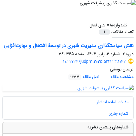
کلیدواژه‌ها =
های فعال
تعداد مقالات:
1
نقش‌ سیاستگذاری مدیریت شهری در توسعۀ اشتغال و مهارت‌افزایی
دوره 2، شماره 3، پاییز 1404، صفحه
345-361
10.22034/judpm.2025.522224.1042
نریمان یوسفی
مشاهده مقاله
اصل مقاله
1.23 M
مقالات آماده انتشار
شماره جاری
شماره‌های پیشین نشریه