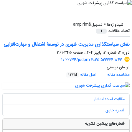
کلیدواژه‌ها =
تسهیل&amp;‌rlm
تعداد مقالات:
1
نقش‌ سیاستگذاری مدیریت شهری در توسعۀ اشتغال و مهارت‌افزایی
دوره 2، شماره 3، پاییز 1404، صفحه
345-361
10.22034/judpm.2025.522224.1042
نریمان یوسفی
مشاهده مقاله
اصل مقاله
1.23 M
مقالات آماده انتشار
شماره جاری
شماره‌های پیشین نشریه