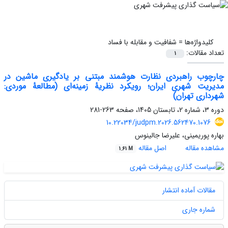
کلیدواژه‌ها =
شفافیت و مقابله با فساد
تعداد مقالات:
1
چارچوب راهبردی نظارت هوشمند مبتنی بر یادگیری ماشین در
مدیریت شهری ایران؛ رویکرد نظریۀ زمینه‌ای (مطالعۀ موردی:
شهرداری تهران)
دوره 3، شماره 2، تابستان 1405، صفحه
263-281
10.22034/judpm.2026.562470.1076
بهاره پوریمینی، علیرضا جالینوس
مشاهده مقاله
اصل مقاله
1.61 M
مقالات آماده انتشار
شماره جاری