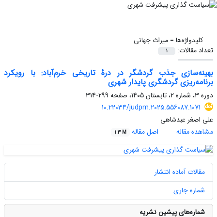
کلیدواژه‌ها =
میراث جهانی
تعداد مقالات:
1
بهینه‌سازی جذب گردشگر در درۀ تاریخی خرم‌آباد: با رویکرد
برنامه‌ریزی گردشگری پایدار شهری
دوره 3، شماره 2، تابستان 1405، صفحه
299-314
10.22034/judpm.2025.556087.1071
علی اصغر عبدشاهی
مشاهده مقاله
اصل مقاله
1.3 M
مقالات آماده انتشار
شماره جاری
شماره‌های پیشین نشریه