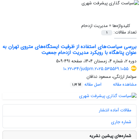
کلیدواژه‌ها =
مدیریت ازدحام
تعداد مقالات:
1
بررسی سیاست‌های استفاده از ظرفیت ایستگاه‌های متروی تهران به
عنوان پناهگاه با رویکرد مدیریت ازدحام جمعیت
دوره 2، شماره 4، زمستان 1404، صفحه
491-509
10.22034/judpm.2025.535569.1055
سولماز ارژنگی، مسعود ندافان
مشاهده مقاله
اصل مقاله
1.62 M
مقالات آماده انتشار
شماره جاری
شماره‌های پیشین نشریه