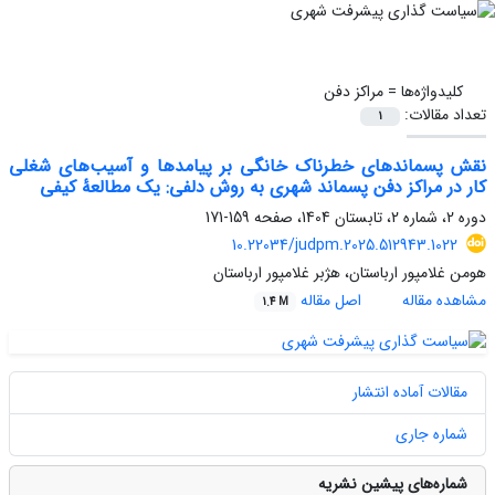
کلیدواژه‌ها =
مراکز دفن
تعداد مقالات:
1
نقش پسماندهای خطرناک خانگی بر پیامدها و آسیب‌های شغلی
کار در مراکز دفن پسماند شهری به روش دلفی: یک مطالعۀ کیفی
دوره 2، شماره 2، تابستان 1404، صفحه
159-171
10.22034/judpm.2025.512943.1022
هومن غلامپور ارباستان، هژبر غلامپور ارباستان
مشاهده مقاله
اصل مقاله
1.4 M
مقالات آماده انتشار
شماره جاری
شماره‌های پیشین نشریه