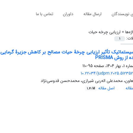
ی نویسندگان
ارسال مقاله
داوران
تماس با ما
ژه‌ها =
ارزیابی چرخه‌ حیات
لات:
1
یستماتیک تأثیر ارزیابی چرخۀ حیات مصالح بر کاهش جزیرۀ گرمایی 
از روش PRISMA
95-110
10.22034/judpm.2025.512352.
اون، محمدعلی اله‌ربی شیرازی، محمدحسن قدوسی‌نژاد
اله
اصل مقاله
1.61 M