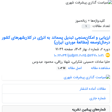
کلیدواژه‌ها =
زباله‌سوز
تعداد مقالات:
1
ارزیابی و امکان‌سنجی تبدیل پسماند به انرژی در کلان‌شهرهای کشور
درحال‌توسعه (مطالعۀ موردی: ایران)
دوره 2، شماره 1، بهار 1404، صفحه
49-71
10.22034/judpm.2025.512670.1021
حلیا سادات حسینی شکرابی، شهلا رزاقی، محمود عبدوس
مشاهده مقاله
اصل مقاله
1.03 M
مقالات آماده انتشار
شماره جاری
شماره‌های پیشین نشریه