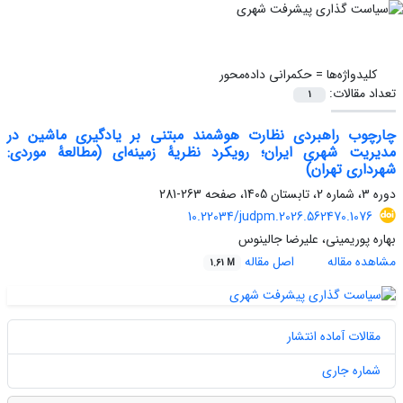
کلیدواژه‌ها =
حکمرانی داده‌محور
تعداد مقالات:
1
چارچوب راهبردی نظارت هوشمند مبتنی بر یادگیری ماشین در
مدیریت شهری ایران؛ رویکرد نظریۀ زمینه‌ای (مطالعۀ موردی:
شهرداری تهران)
دوره 3، شماره 2، تابستان 1405، صفحه
263-281
10.22034/judpm.2026.562470.1076
بهاره پوریمینی، علیرضا جالینوس
مشاهده مقاله
اصل مقاله
1.61 M
مقالات آماده انتشار
شماره جاری