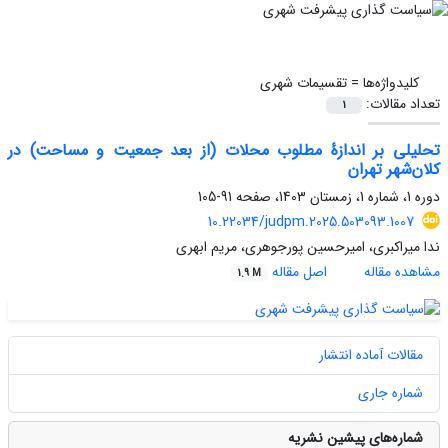
کلیدواژه‌ها =
تقسیمات شهری
تعداد مقالات:
1
تحلیلی بر اندازۀ مطلوب محلات (از بعد جمعیت و مساحت) در
کلان‌شهر تهران
دوره 1، شماره 1، زمستان 1403، صفحه
91-105
10.22034/judpm.2025.503093.1007
ندا میراکبری، امیرحسین پورجوهری، مریم ابهری
مشاهده مقاله
اصل مقاله
1.9 M
مقالات آماده انتشار
شماره جاری
شماره‌های پیشین نشریه