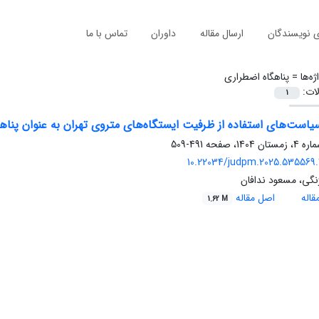
ی نویسندگان
ارسال مقاله
داوران
تماس با ما
ژه‌ها =
پناهگاه اضطراری
لات:
1
است‌های استفاده از ظرفیت ایستگاه‌های متروی تهران به عنوان پناه
491-509
10.22034/judpm.2025.535569.
ژنگی، مسعود ندافان
اله
اصل مقاله
1.62 M