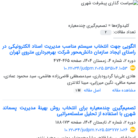
کلیدواژه‌ها =
تصمیم‌گیری چندمعیاره
تعداد مقالات:
2
الگویی جهت انتخاب سیستم مناسب مدیریت اسناد الکترونیکی در
راستای ایجاد سازمان دانش‌محور شرکت بهره‌برداری متروی تهران
دوره 2، شماره 4، زمستان 1404، صفحه
465-474
10.22034/judpm.2025.535104.1053
هادی علی‌نیا گردرودباری، سیدمصطفی قاضی‌زاده هاشمی، سید محمود عمادی،
سمیه منافی، نگین میرزایی، مبینا کلانتری
مشاهده مقاله
اصل مقاله
1 M
تصمیم‌گیری چندمعیاره برای انتخاب روش بهینۀ مدیریت پسماند
شهری با استفاده از تحلیل سلسله‌مراتبی
دوره 2، شماره 2، تابستان 1404، صفحه
173-188
10.22034/judpm.2025.513772.1026
اسما فیاضی، رضا فلاح، سارا محمودیان یونسی، مجید زندی