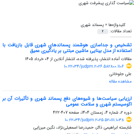
کلیدواژه‌ها =
پسماند شهری
تعداد مقالات:
2
تشخیص و جداسازی هوشمند پسماندهای شهری قابل بازیافت با
استفاده از مدل بینایی ماشین مبتنی بر یادگیری عمیق
مقالات آماده انتشار، پذیرفته شده، انتشار آنلاین از
04 خرداد 1405
10.22034/judpm.2026.582800.1106
علی جلوخانی
مشاهده مقاله
ارزیابی سیاست‌ها و شیوه‌های دفع پسماند شهری و تأثیرات آن بر
اکوسیستم شهری و سلامت عمومی
دوره 2، شماره 4، زمستان 1404، صفحه
407-422
10.22034/judpm.2025.520111.1038
شایسته ابراهیمی ذاکر، حمیدرضا اسمعیلی‌نژاد، نگین میرزایی