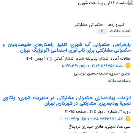
کلیدواژه‌ها =
حکمرانی مشارکتی
تعداد مقالات:
2
بازطراحی حکمرانی آب شهری: تلفیق راهکارهای طبیعت‌بنیان و
حکمرانی مشارکتی برای تاب‌آوری اجتماعی-اکولوژیک تهران
مقالات آماده انتشار، پذیرفته شده، انتشار آنلاین از
27 بهمن 1404
10.22034/judpm.2026.569352.1080
نرمین خیری، محمدحسین بوچانی
مشاهده مقاله
الزامات پیاده‌سازی حکمرانی مشارکتی در مدیریت شهری؛ واکاوی
تجربۀ بودجه‌ریزی مشارکتی در شهرداری تهران
دوره 3، شماره 1، بهار 1405، صفحه
95-111
10.22034/judpm.2025.536365.1057
علی علاءالدینی، هادی حیدری قره‌بلاغ