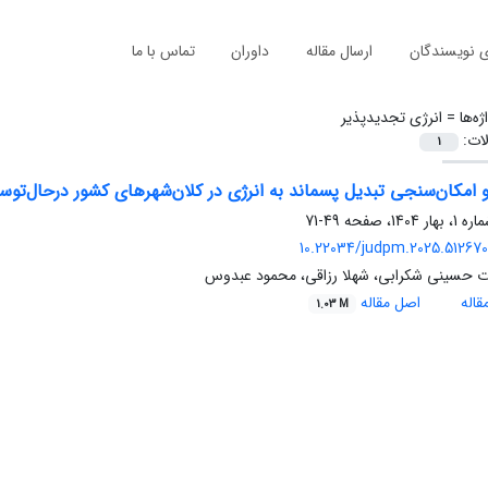
ی نویسندگان
ارسال مقاله
داوران
تماس با ما
ژه‌ها =
انرژی تجدیدپذیر
لات:
1
و امکان‌سنجی تبدیل پسماند به انرژی در کلان‌شهرهای کشور درحال‌توسع
49-71
10.22034/judpm.2025.512670.
ات حسینی شکرابی، شهلا رزاقی، محمود عبدوس
اله
اصل مقاله
1.03 M