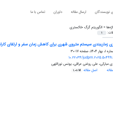
ی نویسندگان
ارسال مقاله
داوران
تماس با ما
ژه‌ها =
الگوریتم گرگ خاکستری
لات:
1
زی زمان‌بندی سیستم متروی شهری برای کاهش زمان سفر و ارتقای کارای
17-30
10.22034/judpm.2025.504991.
مبارکی، علی روغنی عراقی، یونس نوراللهی
اله
اصل مقاله
1.08 M