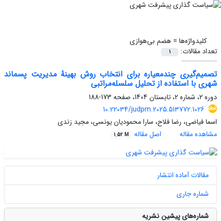
کلیدواژه‌ها =
هضم بی‌هوازی
تعداد مقالات:
1
تصمیم‌گیری چندمعیاره برای انتخاب روش بهینۀ مدیریت پسماند
شهری با استفاده از تحلیل سلسله‌مراتبی
دوره 2، شماره 2، تابستان 1404، صفحه
173-188
10.22034/judpm.2025.513772.1026
اسما فیاضی، رضا فلاح، سارا محمودیان یونسی، مجید زندی
مشاهده مقاله
اصل مقاله
1.52 M
مقالات آماده انتشار
شماره جاری
شماره‌های پیشین نشریه