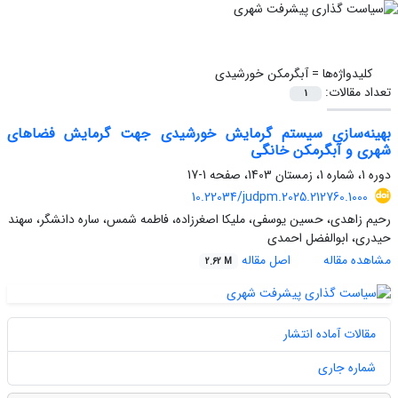
کلیدواژه‌ها =
آبگرمکن خورشیدی
تعداد مقالات:
1
بهینه‌سازی سیستم گرمایش خورشیدی جهت گرمایش فضاهای
شهری و آبگرمکن خانگی
دوره 1، شماره 1، زمستان 1403، صفحه
1-17
10.22034/judpm.2025.212760.1000
رحیم زاهدی، حسین یوسفی، ملیکا اصغرزاده، فاطمه شمس، ساره دانشگر، سهند
حیدری، ابوالفضل احمدی
مشاهده مقاله
اصل مقاله
2.62 M
مقالات آماده انتشار
شماره جاری