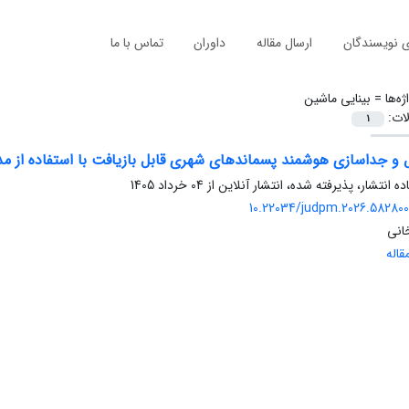
ی نویسندگان
ارسال مقاله
داوران
تماس با ما
ژه‌ها =
بینایی ماشین
لات:
1
 جداسازی هوشمند پسماندهای شهری قابل بازیافت با استفاده از مدل
ده انتشار، پذیرفته شده، انتشار آنلاین از
04 خرداد 1405
10.22034/judpm.2026.582800.
انی
اله