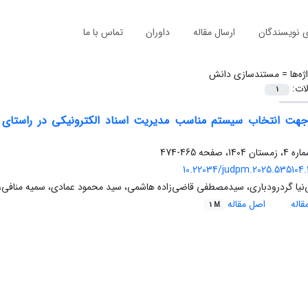
ی نویسندگان
ارسال مقاله
داوران
تماس با ما
ژه‌ها =
مستندسازی دانش
لات:
1
جهت انتخاب سیستم مناسب مدیریت اسناد الکترونیکی در راستای ا
465-474
10.22034/judpm.2025.535104.
نیا گردرودباری، سیدمصطفی قاضی‌زاده هاشمی، سید محمود عمادی، سمیه منافی، نگ
اله
اصل مقاله
1 M