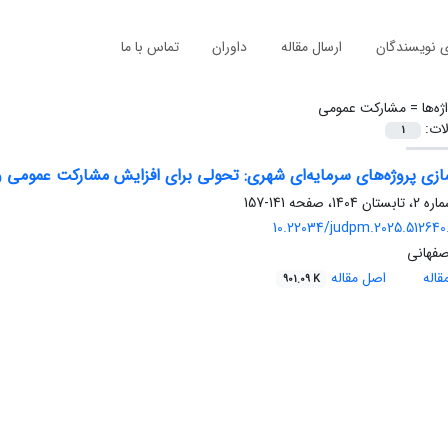
ی نویسندگان
ارسال مقاله
داوران
تماس با ما
ژه‌ها =
مشارکت عمومی
لات:
1
زی پروژه‌های سرمایه‌ای شهری: تحولی برای افزایش مشارکت عمومی و 
141-157
10.22034/judpm.2025.512640.
صفهانی
اله
اصل مقاله
901.09 K