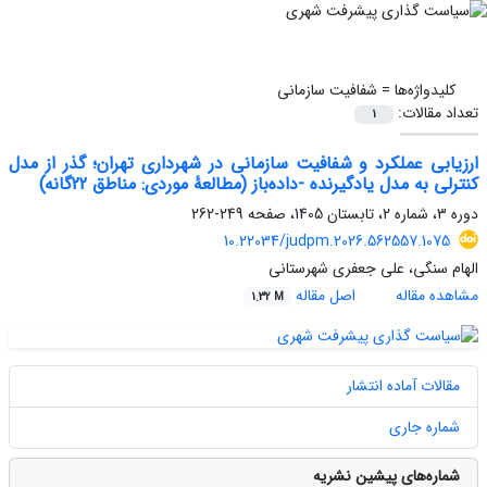
کلیدواژه‌ها =
شفافیت سازمانی
تعداد مقالات:
1
ارزیابی عملکرد و شفافیت سازمانی در شهرداری تهران؛ گذر از مدل
کنترلی به مدل یادگیرنده -داده‌باز (مطالعۀ موردی: مناطق 22گانه)
دوره 3، شماره 2، تابستان 1405، صفحه
249-262
10.22034/judpm.2026.562557.1075
الهام سنگی، علی جعفری شهرستانی
مشاهده مقاله
اصل مقاله
1.32 M
مقالات آماده انتشار
شماره جاری
شماره‌های پیشین نشریه