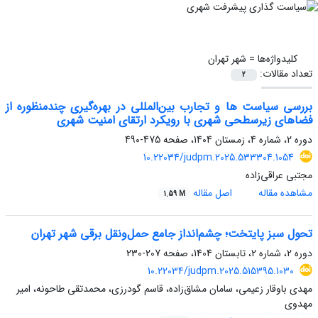
کلیدواژه‌ها =
شهر تهران
تعداد مقالات:
2
بررسی سیاست ‏ها و تجارب بین‌المللی در بهره‌گیری چندمنظوره از
فضاهای زیرسطحی شهری با رویکرد ارتقای امنیت شهری
دوره 2، شماره 4، زمستان 1404، صفحه
475-490
10.22034/judpm.2025.533304.1054
مجتبی عراقی‌زاده
مشاهده مقاله
اصل مقاله
1.59 M
تحول سبز پایتخت؛ چشم‌انداز جامع حمل‌ونقل برقی شهر تهران
دوره 2، شماره 2، تابستان 1404، صفحه
207-230
10.22034/judpm.2025.515395.1030
مهدی باوقار زعیمی، سامان مشاق‌زاده، قاسم گودرزی، محمدتقی طاحونه، امیر
مهدوی