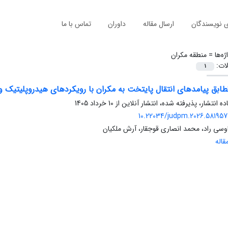
ی نویسندگان
ارسال مقاله
داوران
تماس با ما
ژه‌ها =
منطقه مکران
لات:
1
طابق پیامدهای انتقال پایتخت به مکران با رویکردهای هیدروپلیتیک 
ده انتشار، پذیرفته شده، انتشار آنلاین از
10 خرداد 1405
10.22034/judpm.2026.581957.
وسی راد، محمد انصاری قوجقار، آرش ملکیان
اله