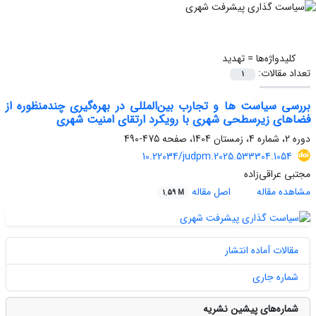
کلیدواژه‌ها =
تهدید
تعداد مقالات:
1
بررسی سیاست ‏ها و تجارب بین‌المللی در بهره‌گیری چندمنظوره از
فضاهای زیرسطحی شهری با رویکرد ارتقای امنیت شهری
دوره 2، شماره 4، زمستان 1404، صفحه
475-490
10.22034/judpm.2025.533304.1054
مجتبی عراقی‌زاده
مشاهده مقاله
اصل مقاله
1.59 M
مقالات آماده انتشار
شماره جاری
شماره‌های پیشین نشریه