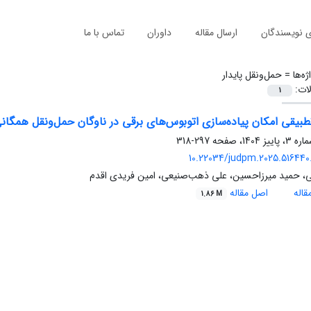
ی نویسندگان
ارسال مقاله
داوران
تماس با ما
ژه‌ها =
حمل‌ونقل پایدار
لات:
1
بیقی امکان پیاده‌سازی اتوبوس‌های برقی در ناوگان حمل‌ونقل همگانی 
297-318
10.22034/judpm.2025.516440.
نی، حمید میرزاحسین، علی ذهب‌صنیعی، امین فریدی اقدم
اله
اصل مقاله
1.86 M