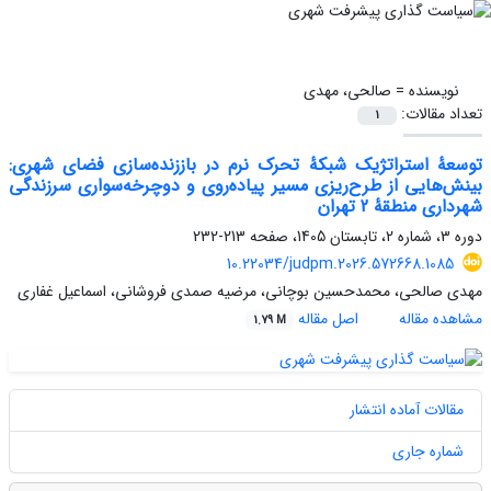
نویسنده =
صالحی، مهدی
تعداد مقالات:
1
توسعۀ استراتژیک شبکۀ تحرک نرم در باززنده‌سازی فضای شهری:
بینش‌هایی از طرح‌ریزی مسیر پیاده‌روی و دوچرخه‌سواری سرزندگی
شهرداری منطقۀ 2 تهران
دوره 3، شماره 2، تابستان 1405، صفحه
213-232
10.22034/judpm.2026.572668.1085
مهدی صالحی، محمدحسین بوچانی، مرضیه صمدی فروشانی، اسماعیل غفاری
مشاهده مقاله
اصل مقاله
1.79 M
مقالات آماده انتشار
شماره جاری