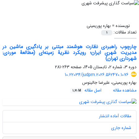
نویسنده =
بهاره پوریمینی
تعداد مقالات:
1
چارچوب راهبردی نظارت هوشمند مبتنی بر یادگیری ماشین در
مدیریت شهری ایران؛ رویکرد نظریۀ زمینه‌ای (مطالعۀ موردی:
شهرداری تهران)
دوره 3، شماره 2، تابستان 1405، صفحه
263-281
10.22034/judpm.2026.562470.1076
بهاره پوریمینی، علیرضا جالینوس
مشاهده مقاله
اصل مقاله
1.61 M
مقالات آماده انتشار
شماره جاری