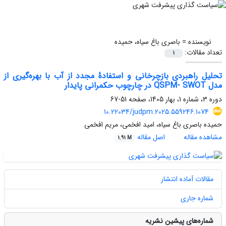
نویسنده =
باصری باغ ‏سیاه، حمیده
تعداد مقالات:
1
تحلیل راهبردی بازچرخانی و استفادۀ مجدد از آب با بهره‌گیری از
مدل QSPM‌- SWOT در چارچوب حکمرانی پایدار
دوره 3، شماره 1، بهار 1405، صفحه
51-67
10.22034/judpm.2025.559246.1074
حمیده باصری باغ ‏سیاه، امید افخمی، مریم افخمی
مشاهده مقاله
اصل مقاله
1.91 M
مقالات آماده انتشار
شماره جاری
شماره‌های پیشین نشریه