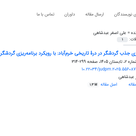
ی نویسندگان
ارسال مقاله
داوران
تماس با ما
ده =
علی اصغر عبدشاهی
لات:
1
زی جذب گردشگر در درۀ تاریخی خرم‌آباد: با رویکرد برنامه‌ریزی گردشگر
299-314
10.22034/judpm.2025.556087.
 عبدشاهی
اله
اصل مقاله
1.3 M