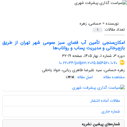
نویسنده =
حسامی، زهره
تعداد مقالات:
1
امکان‌سنجی تأمین آب فضای سبز عمومی شهر تهران از طریق
بازچرخانی و مدیریت پساب و رواناب‌ها
دوره 3، شماره 1، بهار 1405، صفحه
19-32
10.22034/judpm.2025.554520.1070
زهره حسامی، سید علیرضا طاهری ریابی، جواد یاحقی
مشاهده مقاله
اصل مقاله
1.44 M
مقالات آماده انتشار
شماره جاری
شماره‌های پیشین نشریه